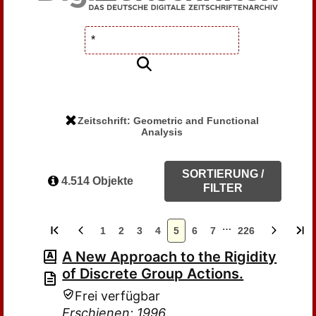
Zeitschrift: Geometric and Functional
Analysis
SORTIERUNG /
4.514 Objekte
FILTER
…
1
2
3
4
5
6
7
226
A New Approach to the Rigidity
of Discrete Group Actions.
Frei verfügbar
Erschienen: 1996