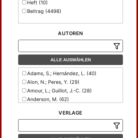
Heft (10)
Beitrag (4498)
AUTOREN
ALLE AUSWÄHLEN
Adams, S.; Hernández, L. (40)
Alon, N.; Peres, Y. (29)
Amour, L.; Guillot, J.-C. (28)
Anderson, M. (62)
Anderson, M.T.; Cheeger, J. (23)
VERLAGE
Ball, K. (37)
Besson, G.; Gallot, S.; Courtois, G. (70)
Bezrukavnikov, R. (18)