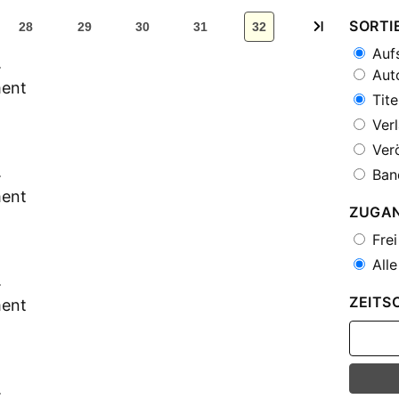
SORTI
28
29
30
31
32
Aufs
h
Auto
ment
Tite
Verl
Verö
h
Ban
ment
ZUGA
Frei
Alle
h
ZEITS
ment
h