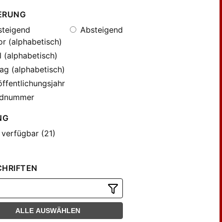
ERUNG
teigend
Absteigend
r (alphabetisch)
l (alphabetisch)
ag (alphabetisch)
ffentlichungsjahr
dnummer
NG
 verfügbar (21)
CHRIFTEN
ALLE AUSWÄHLEN