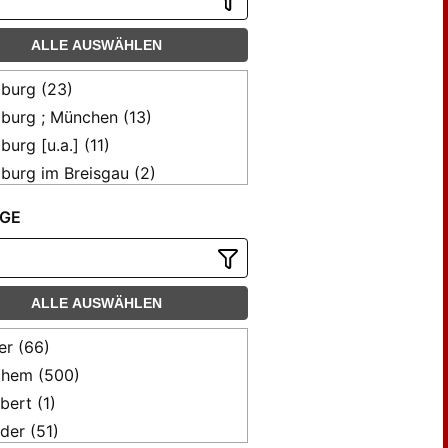
ALLE AUSWÄHLEN
iburg (23)
iburg ; München (13)
iburg [u.a.] (11)
iburg im Breisgau (2)
iburg; München (5)
GE
n (501)
chen (68)
chen ; Freiburg (17)
ALLE AUSWÄHLEN
chen; Freiburg (1)
ster (3)
er (66)
hem (500)
bert (1)
der (51)