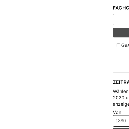
Kar
FACHG
The
Ges
ZEITR
Wählen 
2020 u
anzeige
Von