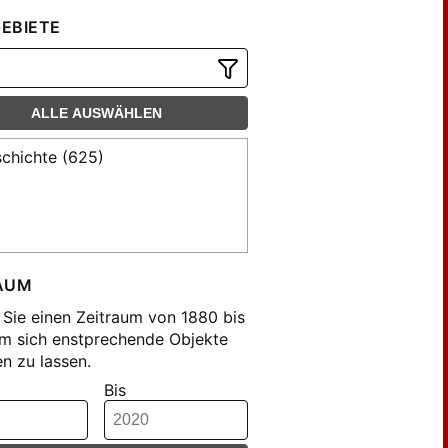
l Alber (1)
EBIETE
issing (3)
ALLE AUSWÄHLEN
chichte (625)
AUM
Sie einen Zeitraum von 1880 bis
m sich enstprechende Objekte
n zu lassen.
Bis