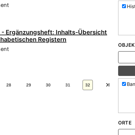
ment
His
 - Ergänzungsheft: Inhalts-Übersicht
phabetischen Registern
OBJEK
ment
Ban
28
29
30
31
32
ORTE