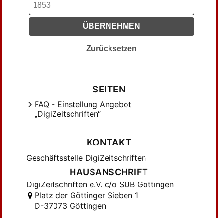
Koch (34)
Koeler, Hermann (29)
ÜBERNEHMEN
Lehmann (9)
Lichtenstein (62)
Zurücksetzen
Link (7)
Link, H. F. (6)
Mahlmann, W. (138)
SEITEN
Mahlmann, Wilh. (464)
FAQ - Einstellung Angebot
Malhmann, Wilh. (6)
„DigiZeitschriften“
Maßmann (15)
Mädler (11)
KONTAKT
Odebrecht (14)
Geschäftsstelle DigiZeitschriften
Oelsner-Monmerqué (13)
HAUSANSCHRIFT
Oelsner-Monmerqué, E. (7)
DigiZeitschriften e.V. c/o SUB Göttingen
Olberg von (20)
Platz der Göttinger Sieben 1
Parthey (42)
D-37073 Göttingen