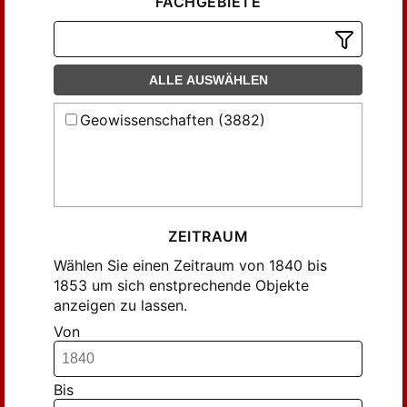
Engelhardt (15)
FACHGEBIETE
Erbkamm (29)
Erman, A. (12)
Friccius (17)
ALLE AUSWÄHLEN
Friedlaender (6)
Geowissenschaften (3882)
Gadow (6)
Girard (10)
Grisson (11)
Gumprecht (207)
Halleur (21)
ZEITRAUM
Holzapfel (6)
Wählen Sie einen Zeitraum von 1840 bis
Julius (12)
1853 um sich enstprechende Objekte
anzeigen zu lassen.
Klenze (6)
Von
Klöden jun. (24)
Klöden jun., A. (29)
Klöden jun., Ad. (8)
Bis