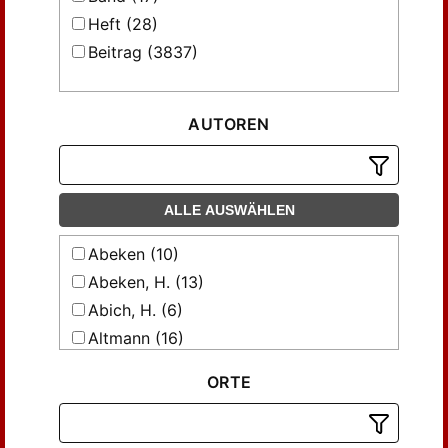
Heft (28)
Beitrag (3837)
AUTOREN
ALLE AUSWÄHLEN
Abeken (10)
Abeken, H. (13)
Abich, H. (6)
Altmann (16)
Altmann, Julius (7)
ORTE
Appup, C. F; Martin, Leop. (9)
Barth (35)