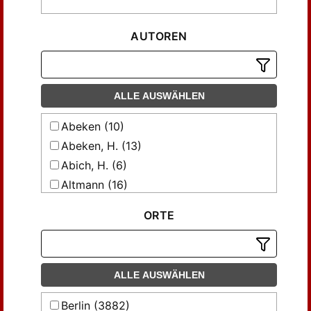
AUTOREN
ALLE AUSWÄHLEN
Abeken (10)
Abeken, H. (13)
Abich, H. (6)
Altmann (16)
Altmann, Julius (7)
ORTE
Appup, C. F; Martin, Leop. (9)
Barth (35)
Bennigsen-Förder von (10)
ALLE AUSWÄHLEN
Blaschke, Eduard (13)
Bleck, Wilh. (23)
Berlin (3882)