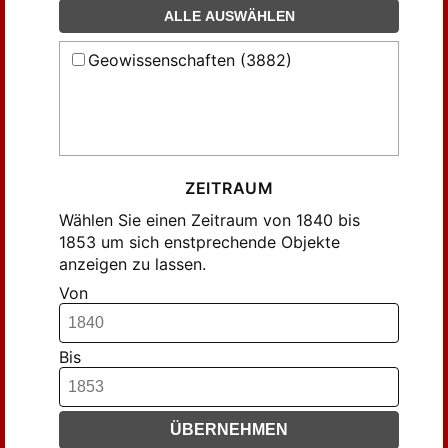
Friccius (17)
ALLE AUSWÄHLEN
Friedlaender (6)
Geowissenschaften (3882)
Gadow (6)
Girard (10)
Grisson (11)
Gumprecht (207)
Halleur (21)
ZEITRAUM
Holzapfel (6)
Wählen Sie einen Zeitraum von 1840 bis
Julius (12)
1853 um sich enstprechende Objekte
anzeigen zu lassen.
Klenze (6)
Von
Klöden jun. (24)
Klöden jun., A. (29)
Klöden jun., Ad. (8)
Bis
Koch (34)
Koeler, Hermann (29)
ÜBERNEHMEN
Lehmann (9)