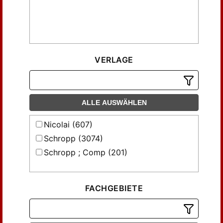
Blume (86)
Blume, F. (17)
Bryrich (16)
Bülow von (14)
VERLAGE
Canstein v. (5)
Capelli, Giovanni (5)
Cumprecht (15)
ALLE AUSWÄHLEN
Dechen, H. v. (35)
Dieterici (34)
Nicolai (607)
Dove (35)
Schropp (3074)
Ebel (8)
Schropp ; Comp (201)
Eckenbrecher, G. v. (6)
Ehrenberg (52)
Engelhardt (15)
FACHGEBIETE
Erbkamm (29)
Erman, A. (12)