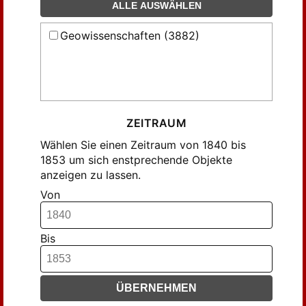
Friccius (17)
ALLE AUSWÄHLEN
Friedlaender (6)
Geowissenschaften (3882)
Gadow (6)
Girard (10)
Grisson (11)
Gumprecht (207)
Halleur (21)
ZEITRAUM
Holzapfel (6)
Wählen Sie einen Zeitraum von 1840 bis
Julius (12)
1853 um sich enstprechende Objekte
anzeigen zu lassen.
Klenze (6)
Von
Klöden jun. (24)
Klöden jun., A. (29)
Klöden jun., Ad. (8)
Bis
Koch (34)
Koeler, Hermann (29)
ÜBERNEHMEN
Lehmann (9)