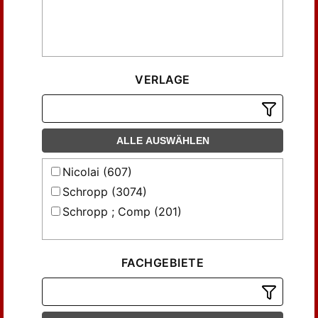
Blume (86)
Blume, F. (17)
Bryrich (16)
Bülow von (14)
VERLAGE
Canstein v. (5)
Capelli, Giovanni (5)
Cumprecht (15)
ALLE AUSWÄHLEN
Dechen, H. v. (35)
Dieterici (34)
Nicolai (607)
Dove (35)
Schropp (3074)
Ebel (8)
Schropp ; Comp (201)
Eckenbrecher, G. v. (6)
Ehrenberg (52)
Engelhardt (15)
FACHGEBIETE
Erbkamm (29)
Erman, A. (12)