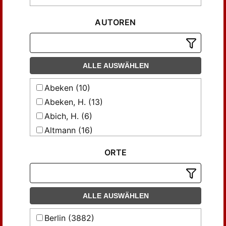
AUTOREN
ALLE AUSWÄHLEN
Abeken (10)
Abeken, H. (13)
Abich, H. (6)
Altmann (16)
Altmann, Julius (7)
ORTE
Appup, C. F; Martin, Leop. (9)
Barth (35)
Bennigsen-Förder von (10)
ALLE AUSWÄHLEN
Blaschke, Eduard (13)
Bleck, Wilh. (23)
Berlin (3882)