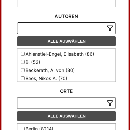
AUTOREN
ALLE AUSWÄHLEN
Ahlenstiel-Engel, Elisabeth (86)
B. (52)
Beckerath, A. von (80)
Bees, Nikos A. (70)
Bertolotti, A. (53)
ORTE
Brun, Carl (106)
Burger, Fritz (47)
Chmelarz, Eduard (78)
ALLE AUSWÄHLEN
Dahlke, G. (188)
Daun, Berthold (39)
Berlin (8214)