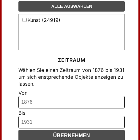
Geyer, Christian (47)
ALLE AUSWÄHLEN
Gr., G. (115)
Kunst (24919)
Graf, Hugo (89)
Gronau (45)
Gronau, G. (125)
Gronau, Georg (89)
Guyer, S. (77)
ZEITRAUM
Gümbel, Alb. (42)
Wählen Sie einen Zeitraum von 1876 bis 1931
Gümbel, Albert (639)
um sich enstprechende Objekte anzeigen zu
lassen.
Habicht, V. C. (94)
Von
Hach, Theodor (43)
Haendcke, Berthold (168)
Hallo, Rudolf (41)
Bis
Haseloff, Arthur (78)
Hedicke, Robert (40)
ÜBERNEHMEN
Hell, Hans (85)