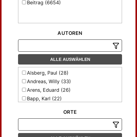
Beitrag (6654)
AUTOREN
ALLE AUSWÄHLEN
Alsberg, Paul (28)
Andreas, Willy (33)
Arens, Eduard (26)
Bapp, Karl (22)
Bertram, Ernst (39)
ORTE
Bleyer, Jakob (22)
Brüggemann, Fritz (23)
Burdach, Konrad (51)