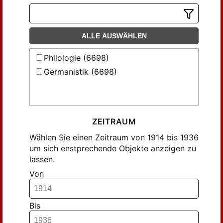
Frels, Wilheln (31)
Friedlaender, Max (77)
Gräf, Hans Gerhard (189)
ALLE AUSWÄHLEN
Haeberlin, Carl (22)
Philologie (6698)
Hampe, Susanne (37)
Germanistik (6698)
Hartung, Firtz (32)
Hartung, Fritz (123)
Hecker, Max (526)
Hering, Robert (20)
ZEITRAUM
Herre, Paul (38)
Wählen Sie einen Zeitraum von 1914 bis 1936
Hertz, Wilhelm (36)
um sich enstprechende Objekte anzeigen zu
lassen.
Heyderhoff, Julius (46)
Von
Honegger, Rudolf (76)
Jablonski, Walter (42)
Kindermann, Heinz (19)
Bis
Korff, H. A. (24)