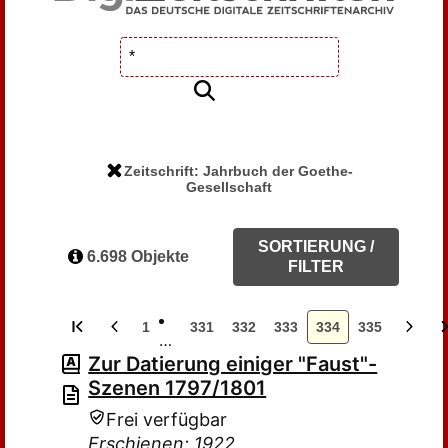
Zeitschrift: Jahrbuch der Goethe-
Gesellschaft
SORTIERUNG /
6.698 Objekte
FILTER
1
331
332
333
334
335
…
Zur Datierung einiger "Faust"-
Szenen 1797/1801
Frei verfügbar
Erschienen: 1922