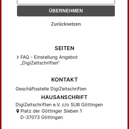
Kries, Johannes von (43)
ÜBERNEHMEN
Kühnemann, Eugen (31)
Lehmann, Rudolf (64)
Zurücksetzen
Lenz, Max (37)
Leyen, Friedrich v. der (25)
Lienhard, Friedrich (39)
SEITEN
Lockemann, Theodor (39)
FAQ - Einstellung Angebot
Lohmeyer, Karl (35)
„DigiZeitschriften“
Lubosch, Wilhelm (37)
Maaß, Ernst (59)
KONTAKT
Marcks, Erich (31)
Geschäftsstelle DigiZeitschriften
Maync, Harry (45)
HAUSANSCHRIFT
Metz, Adolf (106)
DigiZeitschriften e.V. c/o SUB Göttingen
Meyer, Heinrich; Hecker, Max (32)
Platz der Göttinger Sieben 1
Michels, Victor (21)
D-37073 Göttingen
Monroy, Else v. (24)