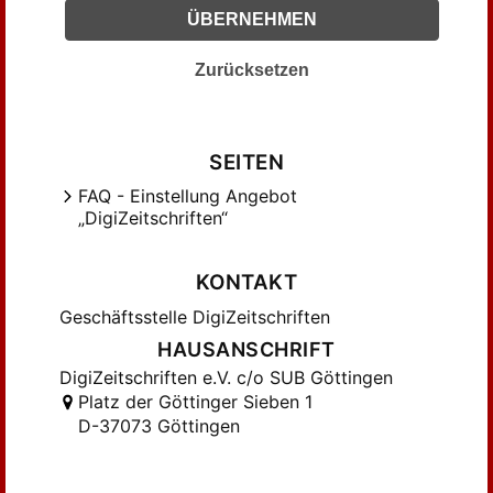
ÜBERNEHMEN
Husserl, Edmund (54)
Hönigswald, Richard (38)
Zurücksetzen
Joël, Karl (44)
Keuth, Herbert (52)
Keyserling, Hermann Graf (33)
SEITEN
Kienzle, Bertram (39)
FAQ - Einstellung Angebot
Klemperer, Victor (92)
„DigiZeitschriften“
Knittermeyer-Götte, Gusta (30)
Kracauer, Siegfried (61)
KONTAKT
Kries, J. von (33)
Geschäftsstelle DigiZeitschriften
Kroner, Richard (161)
HAUSANSCHRIFT
Krüger, Gerhard (49)
DigiZeitschriften e.V. c/o SUB Göttingen
Kühnemann, Eugen (77)
Platz der Göttinger Sieben 1
Larenz, Karl (63)
D-37073 Göttingen
Levy, Heinrich (59)
Lukács, Georg von (39)