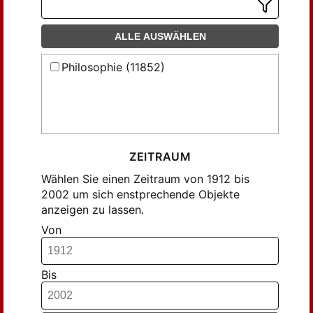
Gierke, Otto von (55)
Glockner, Hermann (331)
ALLE AUSWÄHLEN
Glockner, Hermannn (48)
Philosophie (11852)
Grossheim, Michael (38)
Grossmann, Reinhardt (32)
Gröbl-Steinbach, Evelyn (56)
Guckes, Barbara (45)
Gurwitsch, Georg (47)
ZEITRAUM
Hallich, Oliver (35)
Wählen Sie einen Zeitraum von 1912 bis
Hamann, Richard (57)
2002 um sich enstprechende Objekte
anzeigen zu lassen.
Hartmann, Nicolai (85)
Von
Hessen, Sergius (122)
Hessing, J. (57)
Hinzen, Wolfram (40)
Bis
Hochberg, Herbert (89)
Hoffmeister, Johannes (48)