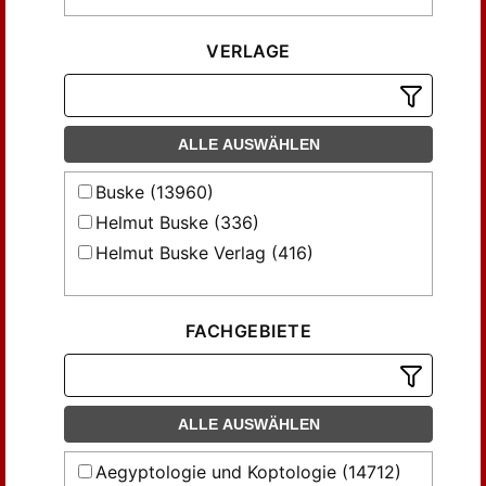
Buchberger, Hannes (41)
VERLAGE
Budde, Dagmar (47)
Burkard, Günter (95)
Chermette, Michèle (37)
ALLE AUSWÄHLEN
Conman, Joanne (41)
Darnell, John Coleman (33)
Buske (13960)
Decker, Wolfgang (39)
Helmut Buske (336)
Depuydt, Leo (32)
Helmut Buske Verlag (416)
Diebner, Bernd Jörg (37)
Dieleman, Jacco (41)
Edel, Elmar (155)
FACHGEBIETE
Eichler, Selke (102)
El-Khadragy , Mahmoud (52)
El-Khadragy, Mahmoud (112)
ALLE AUSWÄHLEN
El-Masry , Yahia (34)
Aegyptologie und Koptologie (14712)
Engelmann, Heinz; Hallof, Jochen (45)