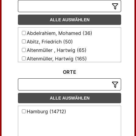
ALLE AUSWÄHLEN
Abdelrahiem, Mohamed (36)
Abitz, Friedrich (50)
Altenmüller , Hartwig (65)
Altenmüller, Hartwig (165)
Altmüller, Hartwig (39)
ORTE
Awad, Khaled Hamza (46)
Beckerath, Jürgen von (62)
Beinlich, Horst (87)
ALLE AUSWÄHLEN
Berg, David (33)
Billing , Nils (40)
Hamburg (14712)
Bohleke, Briant (33)
Brawanski, Alexander (35)
Brunner-Traut, Emma (37)