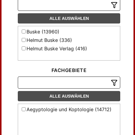
Burkard, Günter (95)
Chermette, Michèle (37)
ALLE AUSWÄHLEN
Conman, Joanne (41)
Darnell, John Coleman (33)
Buske (13960)
Decker, Wolfgang (39)
Helmut Buske (336)
Depuydt, Leo (32)
Helmut Buske Verlag (416)
Diebner, Bernd Jörg (37)
Dieleman, Jacco (41)
Edel, Elmar (155)
FACHGEBIETE
Eichler, Selke (102)
El-Khadragy , Mahmoud (52)
El-Khadragy, Mahmoud (112)
ALLE AUSWÄHLEN
El-Masry , Yahia (34)
Aegyptologie und Koptologie (14712)
Engelmann, Heinz; Hallof, Jochen (45)
Fecht, Gerhard (78)
Fehlig, Albrecht (41)