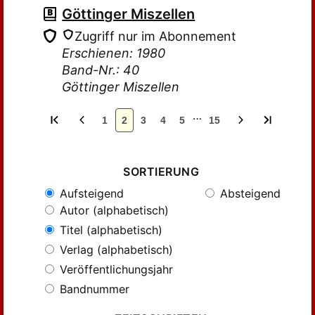
Göttinger Miszellen
Zugriff nur im Abonnement
Erschienen: 1980
Band-Nr.: 40
Göttinger Miszellen
…
1
2
3
4
5
15
SORTIERUNG
Aufsteigend
Absteigend
Autor (alphabetisch)
Titel (alphabetisch)
Verlag (alphabetisch)
Veröffentlichungsjahr
Bandnummer