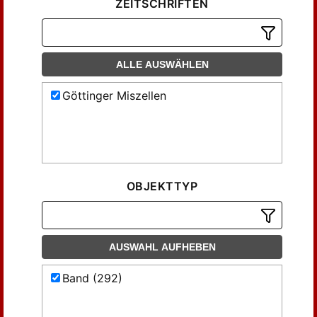
ZEITSCHRIFTEN
ALLE AUSWÄHLEN
Göttinger Miszellen
OBJEKTTYP
AUSWAHL AUFHEBEN
Band (292)