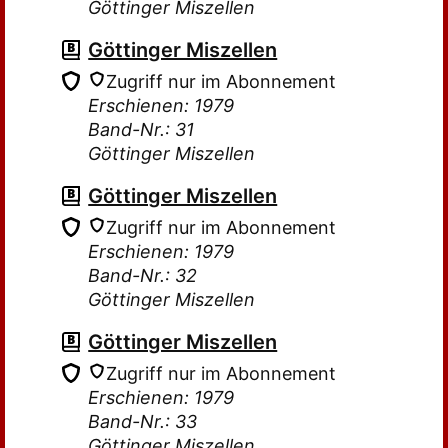
Göttinger Miszellen
Göttinger Miszellen
Zugriff nur im Abonnement
Erschienen: 1979
Band-Nr.: 31
Göttinger Miszellen
Göttinger Miszellen
Zugriff nur im Abonnement
Erschienen: 1979
Band-Nr.: 32
Göttinger Miszellen
Göttinger Miszellen
Zugriff nur im Abonnement
Erschienen: 1979
Band-Nr.: 33
Göttinger Miszellen