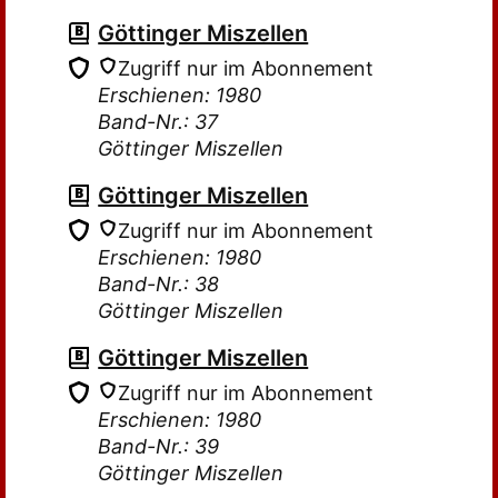
Göttinger Miszellen
Zugriff nur im Abonnement
Erschienen: 1980
Band-Nr.: 37
Göttinger Miszellen
Göttinger Miszellen
Zugriff nur im Abonnement
Erschienen: 1980
Band-Nr.: 38
Göttinger Miszellen
Göttinger Miszellen
Zugriff nur im Abonnement
Erschienen: 1980
Band-Nr.: 39
Göttinger Miszellen