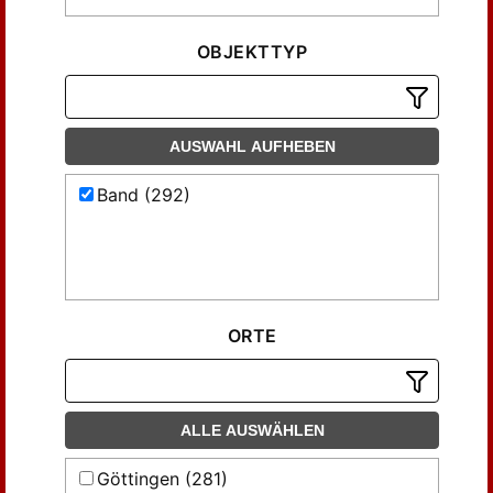
OBJEKTTYP
AUSWAHL AUFHEBEN
Band (292)
ORTE
ALLE AUSWÄHLEN
Göttingen (281)