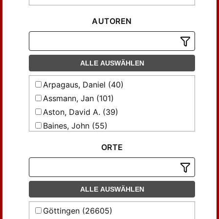
AUTOREN
ALLE AUSWÄHLEN
Arpagaus, Daniel (40)
Assmann, Jan (101)
Aston, David A. (39)
Baines, John (55)
Beinlich, Horst (130)
ORTE
Bennett, Chris (46)
Biedenkopf-Ziehner, A. (86)
Bolshakov, Andrey O. (233)
ALLE AUSWÄHLEN
Boochs, Wolfgang (54)
Brinks, Jürgen (54)
Göttingen (26605)