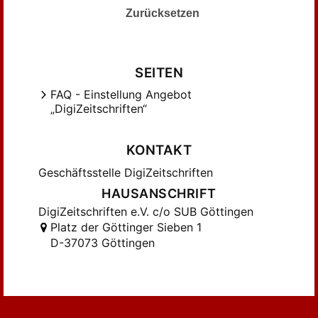
Hofmann, Inge; Tomandl, Herbert; Zach,
Zurücksetzen
Michael (35)
Hohneck, Heimo (49)
Horn, Jürgen (96)
SEITEN
Houlihan, Patrick Francis (66)
FAQ - Einstellung Angebot
Jaeger, Bertrand (145)
„DigiZeitschriften“
Jansen-Winkeln, Karl (85)
Janssen, Jac. J. (48)
KONTAKT
Junge, Friedrich (82)
Geschäftsstelle DigiZeitschriften
Kakovkin, Alexander (74)
HAUSANSCHRIFT
Kakovkine, Alexandre (52)
DigiZeitschriften e.V. c/o SUB Göttingen
Kammerzell, Frank (102)
Platz der Göttinger Sieben 1
Kanawati, Naguib (71)
D-37073 Göttingen
Klotz, David (46)
Kruchten, Jean-Marie (41)
Kurth, Dieter (162)
Leahy, Anthony (139)