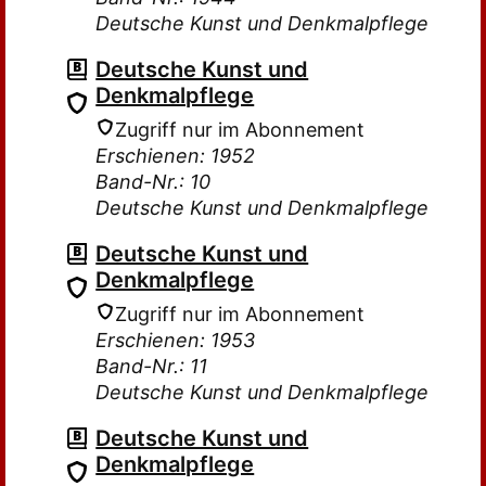
Deutsche Kunst und Denkmalpflege
Deutsche Kunst und
Denkmalpflege
Zugriff nur im Abonnement
Erschienen: 1952
Band-Nr.: 10
Deutsche Kunst und Denkmalpflege
Deutsche Kunst und
Denkmalpflege
Zugriff nur im Abonnement
Erschienen: 1953
Band-Nr.: 11
Deutsche Kunst und Denkmalpflege
Deutsche Kunst und
Denkmalpflege