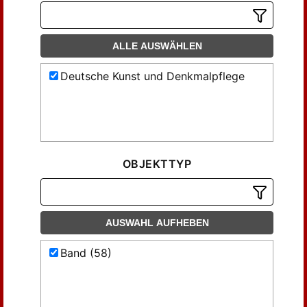
ALLE AUSWÄHLEN
Deutsche Kunst und Denkmalpflege
OBJEKTTYP
AUSWAHL AUFHEBEN
Band (58)