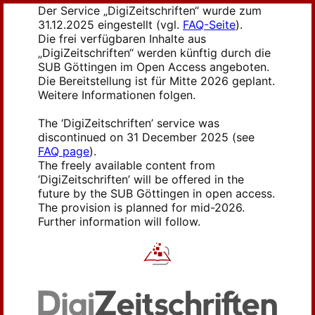
Der Service „DigiZeitschriften“ wurde zum
31.12.2025 eingestellt (vgl.
FAQ-Seite
).
Die frei verfügbaren Inhalte aus
„DigiZeitschriften“ werden künftig durch die
SUB Göttingen im Open Access angeboten.
Die Bereitstellung ist für Mitte 2026 geplant.
Weitere Informationen folgen.
The ‘DigiZeitschriften’ service was
discontinued on 31 December 2025 (see
FAQ page
).
The freely available content from
‘DigiZeitschriften’ will be offered in the
future by the SUB Göttingen in open access.
The provision is planned for mid-2026.
Further information will follow.