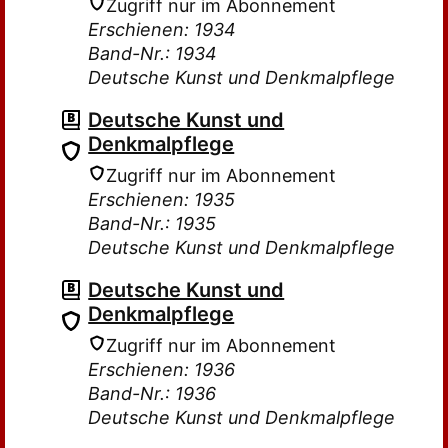
Zugriff nur im Abonnement
Erschienen: 1934
Band-Nr.: 1934
Deutsche Kunst und Denkmalpflege
Deutsche Kunst und
Denkmalpflege
Zugriff nur im Abonnement
Erschienen: 1935
Band-Nr.: 1935
Deutsche Kunst und Denkmalpflege
Deutsche Kunst und
Denkmalpflege
Zugriff nur im Abonnement
Erschienen: 1936
Band-Nr.: 1936
Deutsche Kunst und Denkmalpflege