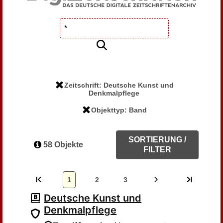
Zeitschrift: Deutsche Kunst und
Denkmalpflege
Objekttyp: Band
SORTIERUNG /
58 Objekte
FILTER
1
2
3
Deutsche Kunst und
Denkmalpflege