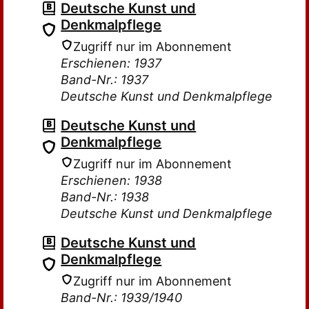
Deutsche Kunst und
Denkmalpflege
Zugriff nur im Abonnement
Erschienen: 1937
Band-Nr.: 1937
Deutsche Kunst und Denkmalpflege
Deutsche Kunst und
Denkmalpflege
Zugriff nur im Abonnement
Erschienen: 1938
Band-Nr.: 1938
Deutsche Kunst und Denkmalpflege
Deutsche Kunst und
Denkmalpflege
Zugriff nur im Abonnement
Band-Nr.: 1939/1940