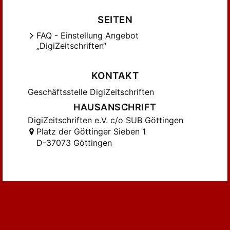
Grundmann, Günther (125)
SEITEN
Grunsky, Eberhard (67)
FAQ - Einstellung Angebot
Gutschow, Niels (80)
„DigiZeitschriften“
Haas, Walter (57)
Habel, Heinrich (90)
KONTAKT
Haesler, Friedrich (76)
Geschäftsstelle DigiZeitschriften
Hager, Luisa; Bauer, Christian (20)
HAUSANSCHRIFT
Hentschel, Walter (27)
DigiZeitschriften e.V. c/o SUB Göttingen
Hoffmann, Hans-Christoph (27)
Platz der Göttinger Sieben 1
Horn, Adam (73)
D-37073 Göttingen
Horn, Adam; Taubert, Johannes;
Buchenrieder, Fritz (20)
Hörmann, Hans (76)
Jaeger, Falk (26)
Jahn, Gunther (27)
Jakobus, Peter (17)