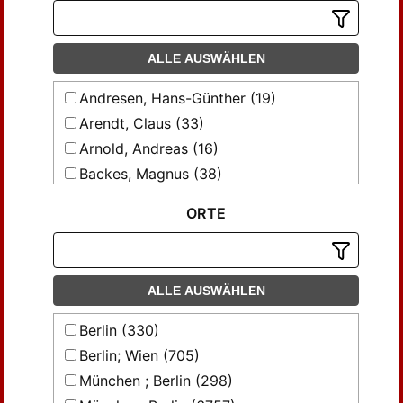
ALLE AUSWÄHLEN
Andresen, Hans-Günther (19)
Arendt, Claus (33)
Arnold, Andreas (16)
Backes, Magnus (38)
Bahn, H. (17)
ORTE
Beisert-Zülch, Anna-Katharina (29)
Bertram, Walter (68)
Bertram, Walther (59)
ALLE AUSWÄHLEN
Beseler, Hartwig (116)
Biehn, Heinz (36)
Berlin (330)
Borgwardt, Ernst (22)
Berlin; Wien (705)
Bornheim gen. Schilling, Werner (84)
München ; Berlin (298)
Bornheim, gen. Schilling, Werner (25)