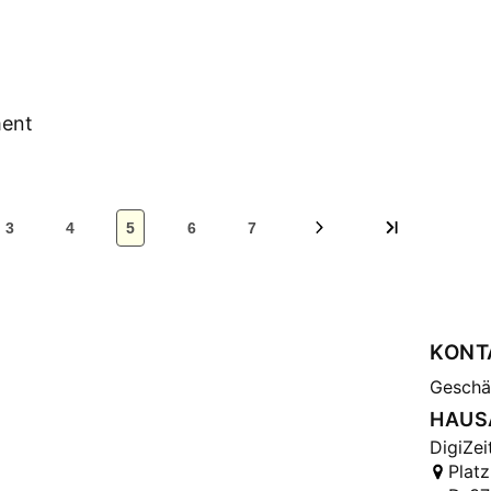
ment
3
4
5
6
7
KONT
Geschäf
HAUS
DigiZei
Platz