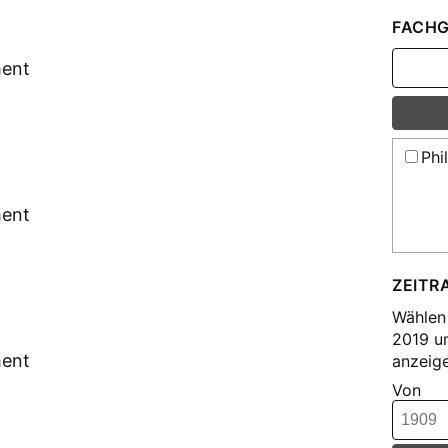
FACHG
ment
Phi
ment
ZEITR
Wählen 
2019 u
ment
anzeige
Von