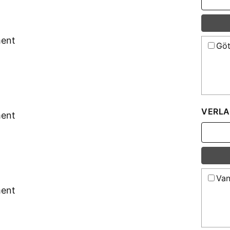
ment
Göt
VERLA
ment
Van
ment