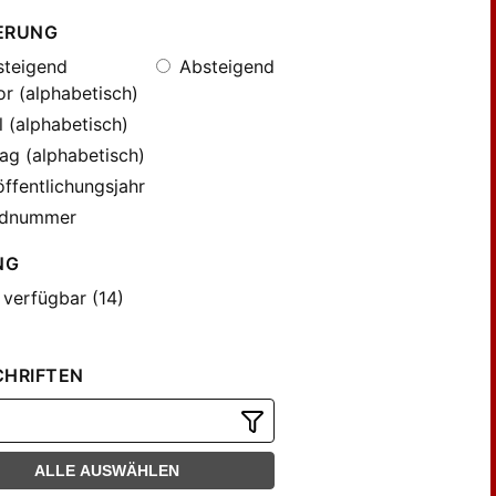
ERUNG
teigend
Absteigend
r (alphabetisch)
l (alphabetisch)
ag (alphabetisch)
ffentlichungsjahr
dnummer
NG
 verfügbar (14)
CHRIFTEN
ALLE AUSWÄHLEN