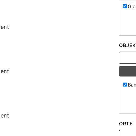
Glo
ment
OBJEK
ment
Ban
ment
ORTE