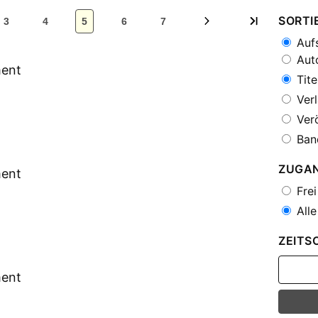
SORTI
3
4
5
6
7
Aufs
Auto
ment
Tite
Verl
Verö
Ban
ZUGA
ment
Frei
Alle
ZEITS
ment