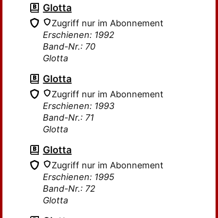
Glotta
Zugriff nur im Abonnement
Erschienen: 1992
Band-Nr.: 70
Glotta
Glotta
Zugriff nur im Abonnement
Erschienen: 1993
Band-Nr.: 71
Glotta
Glotta
Zugriff nur im Abonnement
Erschienen: 1995
Band-Nr.: 72
Glotta