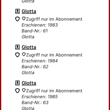
Glotta
Glotta
Zugriff nur im Abonnement
Erschienen: 1983
Band-Nr.: 61
Glotta
Glotta
Zugriff nur im Abonnement
Erschienen: 1984
Band-Nr.: 62
Glotta
Glotta
Zugriff nur im Abonnement
Erschienen: 1985
Band-Nr.: 63
Glotta