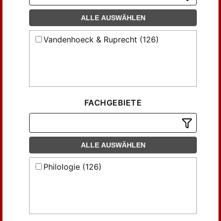
ALLE AUSWÄHLEN
Vandenhoeck & Ruprecht (126)
FACHGEBIETE
ALLE AUSWÄHLEN
Philologie (126)