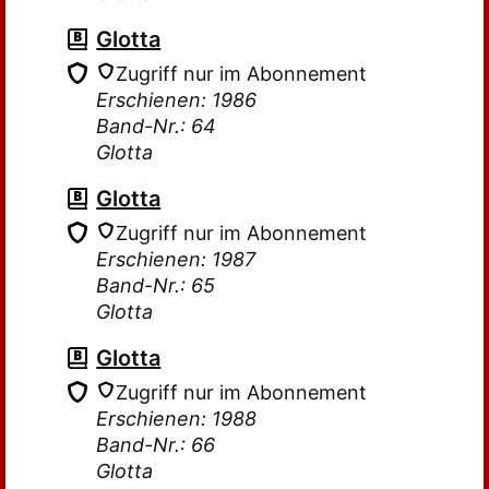
Glotta
Zugriff nur im Abonnement
Erschienen: 1986
Band-Nr.: 64
Glotta
Glotta
Zugriff nur im Abonnement
Erschienen: 1987
Band-Nr.: 65
Glotta
Glotta
Zugriff nur im Abonnement
Erschienen: 1988
Band-Nr.: 66
Glotta