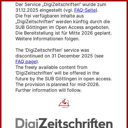
Der Service „DigiZeitschriften“ wurde zum
31.12.2025 eingestellt (vgl.
FAQ-Seite
).
Die frei verfügbaren Inhalte aus
„DigiZeitschriften“ werden künftig durch die
SUB Göttingen im Open Access angeboten.
Die Bereitstellung ist für Mitte 2026 geplant.
Weitere Informationen folgen.
The ‘DigiZeitschriften’ service was
discontinued on 31 December 2025 (see
FAQ page
).
The freely available content from
‘DigiZeitschriften’ will be offered in the
future by the SUB Göttingen in open access.
The provision is planned for mid-2026.
Further information will follow.