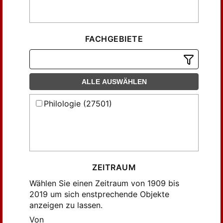
Forbes, Kathleen (53)
Fraenkel, Eduard (75)
Fraenkel, Ernst (114)
FACHGEBIETE
Fraser, Bruce (125)
Fögen, Thorsten (64)
Georgacas, Demetrius J. (58)
ALLE AUSWÄHLEN
Gerö, Eva-Carin (56)
Philologie (27501)
Goldberger, Walter (108)
Hackstein, Olav (78)
Hamp, Eric P. (144)
Happ, Heinz (74)
Hartmann, F. (60)
ZEITRAUM
Hatzidakis, G. N. (101)
Wählen Sie einen Zeitraum von 1909 bis
Havers, W. (69)
2019 um sich enstprechende Objekte
anzeigen zu lassen.
Hawkins, Shane (64)
Von
Herbig, Gust. (92)