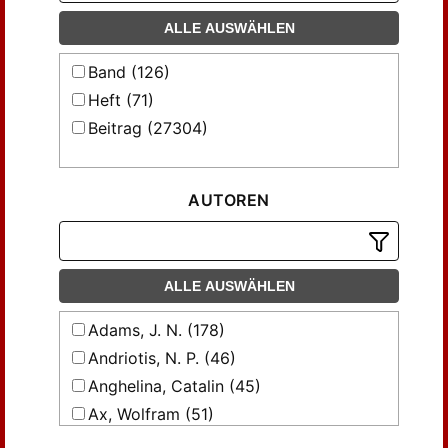
ALLE AUSWÄHLEN
Band (126)
Heft (71)
Beitrag (27304)
AUTOREN
ALLE AUSWÄHLEN
Adams, J. N. (178)
Andriotis, N. P. (46)
Anghelina, Catalin (45)
Ax, Wolfram (51)
Baehrens, W. A. (47)