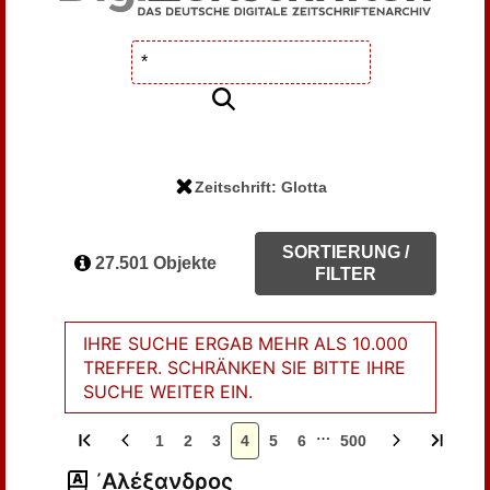
Zeitschrift: Glotta
SORTIERUNG /
27.501 Objekte
FILTER
IHRE SUCHE ERGAB MEHR ALS 10.000
TREFFER. SCHRÄNKEN SIE BITTE IHRE
SUCHE WEITER EIN.
…
1
2
3
4
5
6
500
᾽Αλέξανδρος