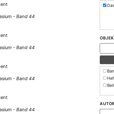
ment
Das
asium - Band 44
ment
OBJEK
asium - Band 44
ment
Ban
Hef
asium - Band 44
Bei
ment
AUTO
asium - Band 44