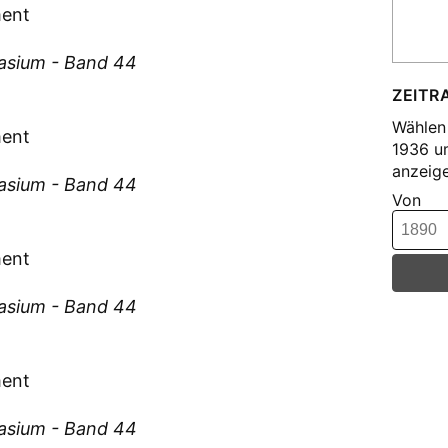
Cra
ment
Die
Die
asium - Band 44
Dil
ZEITR
Fis
Wählen 
ment
Fis
1936 u
anzeige
Fri
asium - Band 44
Von
Geb
Gei
Gro
ment
Gru
asium - Band 44
Gru
Grü
Grü
ment
Grü
Gug
asium - Band 44