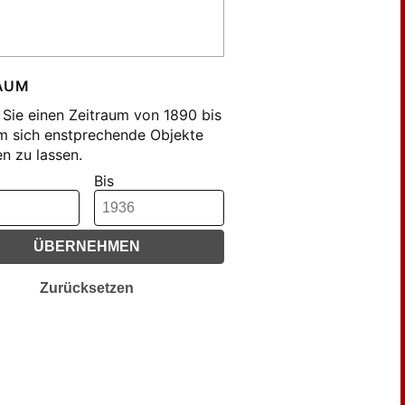
mer , Franz (12)
sch , Karl (17)
trich , Waldemar (19)
ler , Hans (27)
AUM
cher , Aloys (24)
Sie einen Zeitraum von 1890 bis
cher , Hermann (12)
m sich enstprechende Objekte
n zu lassen.
edrich , Johannes (25)
Bis
hard (43)
genmüller , Paul (12)
pengießer , Hermann (18)
ÜBERNEHMEN
be , Kurt (14)
nsky, Karl (16)
Zurücksetzen
nwald , E. (188)
nwald , Eugen (12)
nwald, E. (33)
genheim , M. (12)