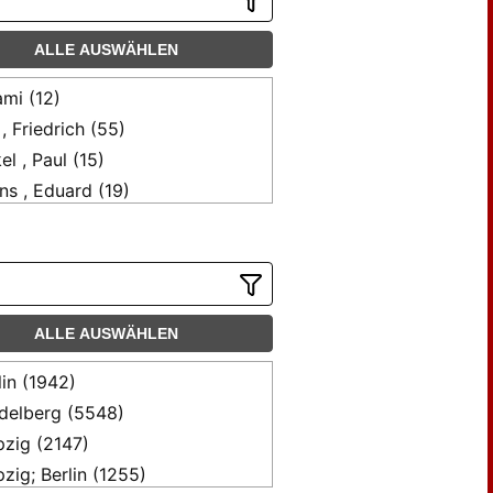
ALLE AUSWÄHLEN
mi (12)
 , Friedrich (55)
el , Paul (15)
ns , Eduard (19)
F. (44)
 , Th. (12)
t , Theodor (17)
t, Theodor (12)
ALLE AUSWÄHLEN
mlein , Karl (28)
mlein, K. (12)
lin (1942)
e , Paul (12)
delberg (5548)
ndt , Paul (37)
pzig (2147)
ht , F. J. (15)
pzig; Berlin (1255)