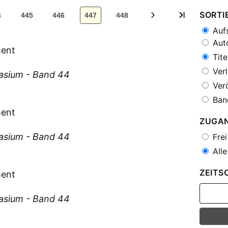
SORTI
4
445
446
447
448
Aufs
Auto
ment
Tite
Verl
asium - Band 44
Verö
Ban
ment
ZUGA
asium - Band 44
Frei
Alle
ZEITS
ment
asium - Band 44