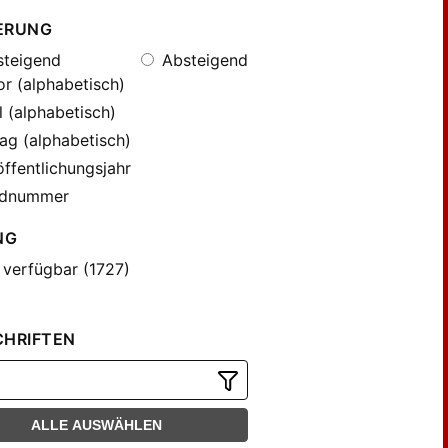
ERUNG
teigend
Absteigend
r (alphabetisch)
l (alphabetisch)
ag (alphabetisch)
ffentlichungsjahr
dnummer
NG
 verfügbar (1727)
CHRIFTEN
ALLE AUSWÄHLEN