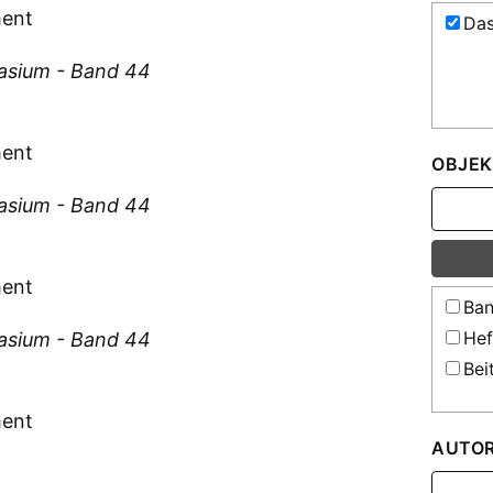
ment
Das
asium - Band 44
ment
OBJEK
asium - Band 44
ment
Ban
Hef
asium - Band 44
Bei
ment
AUTO