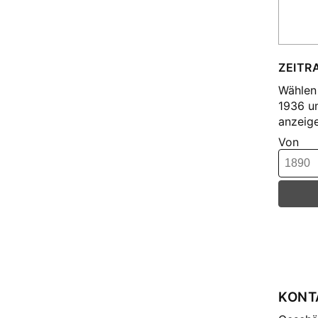
Cra
Die
Die
Dil
ZEITR
Fis
Wählen 
Fis
1936 u
anzeige
Fri
Von
Geb
Gei
Gro
Gru
Gru
Grü
Grü
Grü
KONT
Gug