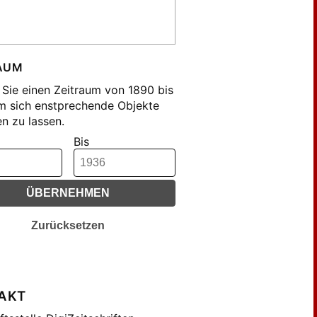
mer , Franz (12)
sch , Karl (17)
trich , Waldemar (19)
ler , Hans (27)
AUM
cher , Aloys (24)
Sie einen Zeitraum von 1890 bis
cher , Hermann (12)
m sich enstprechende Objekte
n zu lassen.
edrich , Johannes (25)
Bis
hard (43)
genmüller , Paul (12)
pengießer , Hermann (18)
ÜBERNEHMEN
be , Kurt (14)
nsky, Karl (16)
Zurücksetzen
nwald , E. (188)
nwald , Eugen (12)
nwald, E. (33)
AKT
genheim , M. (12)