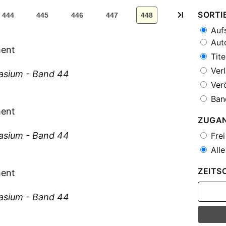
SORTI
444
445
446
447
448
Aufs
Auto
ment
Tite
Verl
asium - Band 44
Verö
Ban
ment
ZUGA
asium - Band 44
Frei
Alle
ZEITS
ment
asium - Band 44