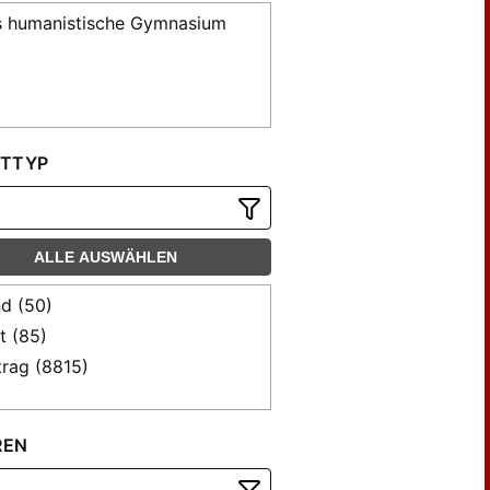
 humanistische Gymnasium
TTYP
ALLE AUSWÄHLEN
d (50)
t (85)
trag (8815)
REN