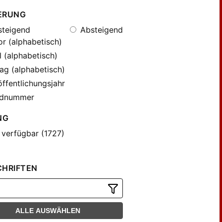
ERUNG
teigend
Absteigend
r (alphabetisch)
l (alphabetisch)
ag (alphabetisch)
ffentlichungsjahr
dnummer
NG
 verfügbar (1727)
CHRIFTEN
ALLE AUSWÄHLEN