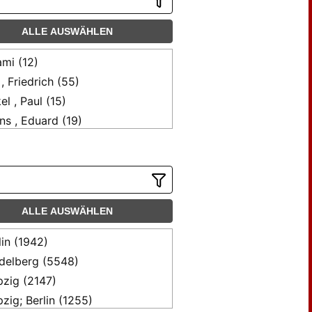
ALLE AUSWÄHLEN
mi (12)
 , Friedrich (55)
el , Paul (15)
ns , Eduard (19)
F. (44)
 , Th. (12)
t , Theodor (17)
t, Theodor (12)
ALLE AUSWÄHLEN
mlein , Karl (28)
mlein, K. (12)
lin (1942)
e , Paul (12)
delberg (5548)
ndt , Paul (37)
pzig (2147)
ht , F. J. (15)
pzig; Berlin (1255)