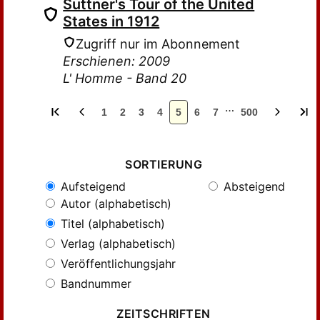
Suttner's Tour of the United
States in 1912
Zugriff nur im Abonnement
Erschienen: 2009
L' Homme - Band 20
…
1
2
3
4
5
6
7
500
SORTIERUNG
Aufsteigend
Absteigend
Autor (alphabetisch)
Titel (alphabetisch)
Verlag (alphabetisch)
Veröffentlichungsjahr
Bandnummer
ZEITSCHRIFTEN