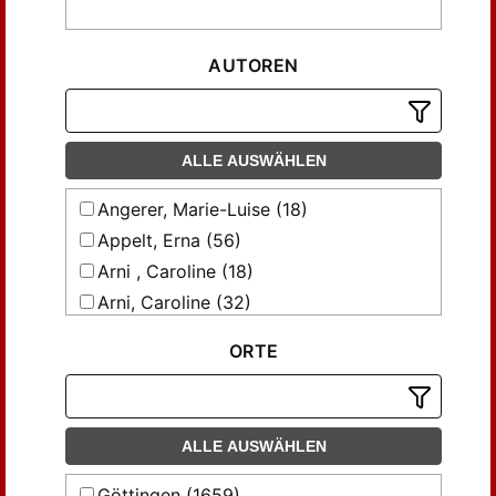
AUTOREN
ALLE AUSWÄHLEN
Angerer, Marie-Luise (18)
Appelt, Erna (56)
Arni , Caroline (18)
Arni, Caroline (32)
Arru, Angiolina (42)
ORTE
Baldauf, Anette; Griesebner, Andrea;
Taschwer, Klaus (20)
Bandhauer-Schöffmann, Irene (34)
Barth-Scalmani, Gunda (47)
ALLE AUSWÄHLEN
Bauer, Ingrid (36)
Göttingen (1659)