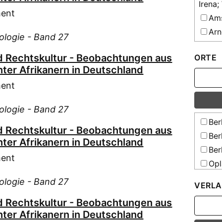
Irena;
ment
Ams
Arn
iologie - Band 27
Bae
und Rechtskultur - Beobachtungen aus
ORTE
Bak
nter Afrikanern in Deutschland
Ban
(24)
ment
Bau
(30)
iologie - Band 27
Ben
Ber
und Rechtskultur - Beobachtungen aus
Bie
Ber
nter Afrikanern in Deutschland
Bla
Ber
ment
Bla
Opl
Ble
Stu
iologie - Band 27
VERLA
Stefan
Wie
Boe
und Rechtskultur - Beobachtungen aus
nter Afrikanern in Deutschland
Bon