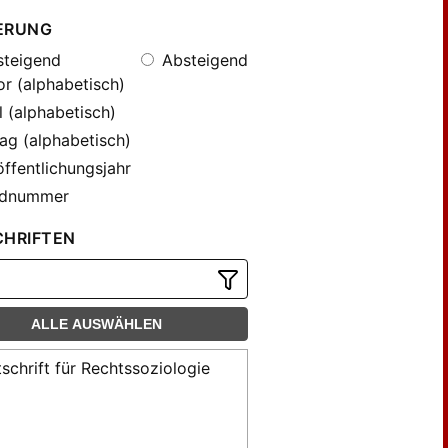
ERUNG
teigend
Absteigend
r (alphabetisch)
l (alphabetisch)
ag (alphabetisch)
ffentlichungsjahr
dnummer
CHRIFTEN
ALLE AUSWÄHLEN
tschrift für Rechtssoziologie