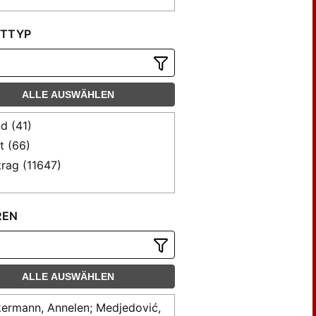
TTYP
ALLE AUSWÄHLEN
d (41)
t (66)
trag (11647)
REN
ALLE AUSWÄHLEN
ermann, Annelen; Medjedović,