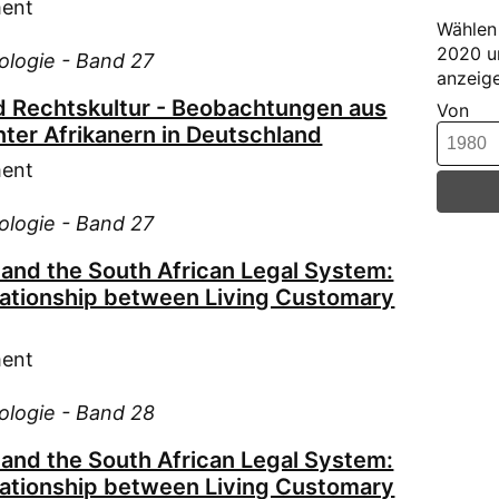
ment
Die
Wählen 
Dim
2020 u
iologie - Band 27
Ede
anzeige
Epp
und Rechtskultur - Beobachtungen aus
Von
nter Afrikanern in Deutschland
Est
(31)
ment
Fal
Fis
iologie - Band 27
Fol
 and the South African Legal System:
Fuc
lationship between Living Customary
Gaw
(45)
ment
Gep
Gie
iologie - Band 28
Gle
 and the South African Legal System:
Gri
lationship between Living Customary
Gro