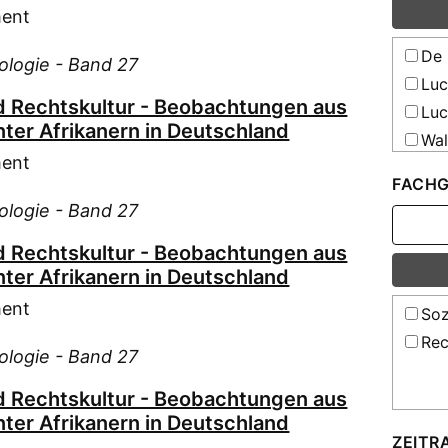
Bor
ment
Bro
De 
Backe
iologie - Band 27
Luc
Bro
und Rechtskultur - Beobachtungen aus
Luc
Bön
nter Afrikanern in Deutschland
Christ
Wal
ment
Cae
Wes
FACHG
Doroth
iologie - Band 27
Cal
Cap
und Rechtskultur - Beobachtungen aus
Manue
nter Afrikanern in Deutschland
Cla
ment
Soz
Cla
Rec
Col
iologie - Band 27
Con
und Rechtskultur - Beobachtungen aus
Cot
nter Afrikanern in Deutschland
Dam
ZEITR