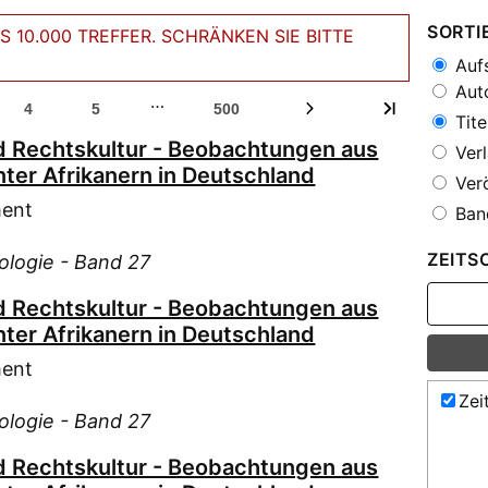
SORTI
 10.000 TREFFER. SCHRÄNKEN SIE BITTE
Aufs
Auto
…
4
5
500
Tite
und Rechtskultur - Beobachtungen aus
Verl
nter Afrikanern in Deutschland
Verö
ment
Ban
ZEITS
iologie - Band 27
und Rechtskultur - Beobachtungen aus
nter Afrikanern in Deutschland
ment
Zei
iologie - Band 27
und Rechtskultur - Beobachtungen aus