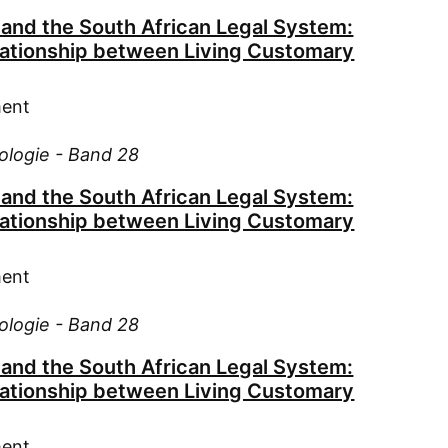
Rogow
 and the South African Legal System:
Kra
lationship between Living Customary
Kun
Lad
ment
Lan
Lau
iologie - Band 28
Lem
 and the South African Legal System:
Lin
lationship between Living Customary
Luc
Lud
ment
Luh
Luh
iologie - Band 28
Lüd
 and the South African Legal System:
Mac
lationship between Living Customary
Mai
Mar
ment