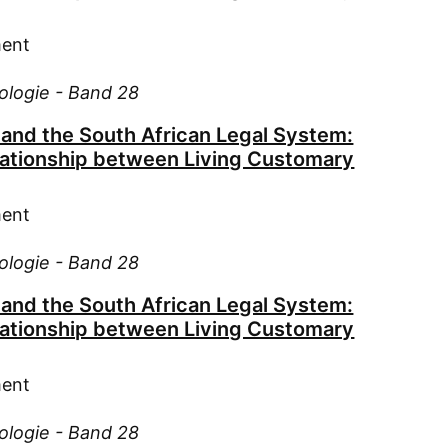
Gui
ment
Hab
Tobia
iologie - Band 28
Hah
Ham
 and the South African Legal System:
Har
lationship between Living Customary
Hec
Hei
ment
Hen
iologie - Band 28
Hof
Hof
 and the South African Legal System:
Höl
lationship between Living Customary
Jan
Kar
ment
Kas
iologie - Band 28
Kla