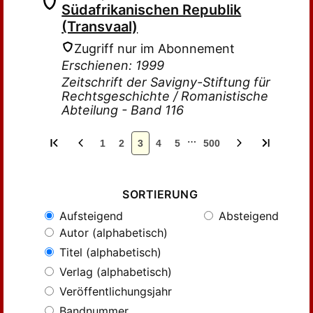
Südafrikanischen Republik
(Transvaal)
Zugriff nur im Abonnement
Erschienen: 1999
Zeitschrift der Savigny-Stiftung für
Rechtsgeschichte / Romanistische
Abteilung - Band 116
…
1
2
3
4
5
500
SORTIERUNG
Aufsteigend
Absteigend
Autor (alphabetisch)
Titel (alphabetisch)
Verlag (alphabetisch)
Veröffentlichungsjahr
Bandnummer