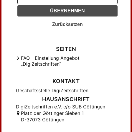
Klingenberg , Georg (98)
Klingenberg, Georg (81)
ÜBERNEHMEN
Knütel, Rolf (290)
Zurücksetzen
Kreller, Hans (295)
Kretschmar, Paul (201)
Krückmann, Paul (222)
SEITEN
Krüger, Hugo (120)
FAQ - Einstellung Angebot
Kunkel , W. (87)
„DigiZeitschriften“
Kunkel, Wolfgang (410)
Lehne, Christine (98)
KONTAKT
Leifer, Franz (223)
Geschäftsstelle DigiZeitschriften
Lenel, Otto (136)
HAUSANSCHRIFT
Levy, Ernst (449)
DigiZeitschriften e.V. c/o SUB Göttingen
Liebs, Detlef (513)
Platz der Göttinger Sieben 1
Lübtow, Ulrich von (220)
D-37073 Göttingen
MacCormack, Geoffrey (182)