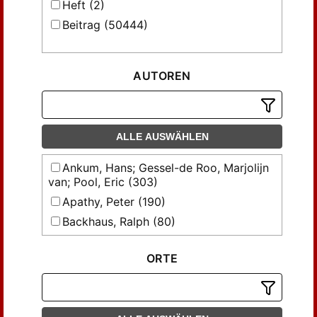
Heft (2)
Beitrag (50444)
AUTOREN
ALLE AUSWÄHLEN
Ankum, Hans; Gessel-de Roo, Marjolijn
van; Pool, Eric (303)
Apathy, Peter (190)
Backhaus, Ralph (80)
Behrends , Okko (130)
ORTE
Behrends, Okko (393)
Benke, Nikolaus (126)
Benöhr, Hans-Peter (238)