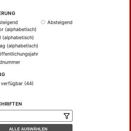
ERUNG
teigend
Absteigend
r (alphabetisch)
l (alphabetisch)
ag (alphabetisch)
ffentlichungsjahr
dnummer
NG
 verfügbar (44)
CHRIFTEN
ALLE AUSWÄHLEN