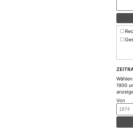
Rec
Ges
ZEITR
Wählen 
1900 u
anzeige
Von