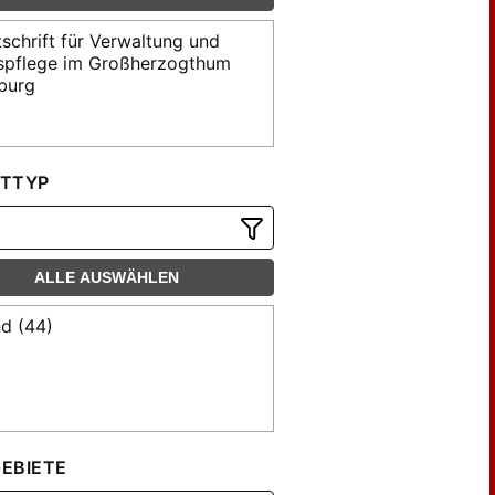
tschrift für Verwaltung und
spflege im Großherzogthum
burg
TTYP
ALLE AUSWÄHLEN
d (44)
EBIETE