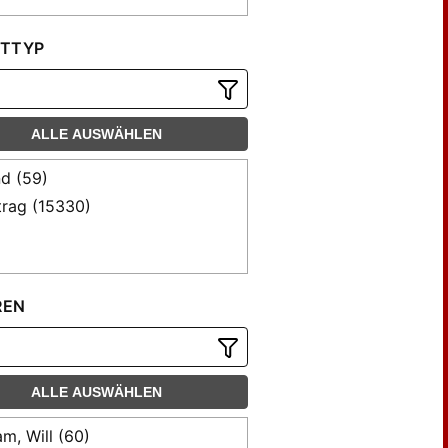
TTYP
ALLE AUSWÄHLEN
d (59)
trag (15330)
REN
ALLE AUSWÄHLEN
m, Will (60)