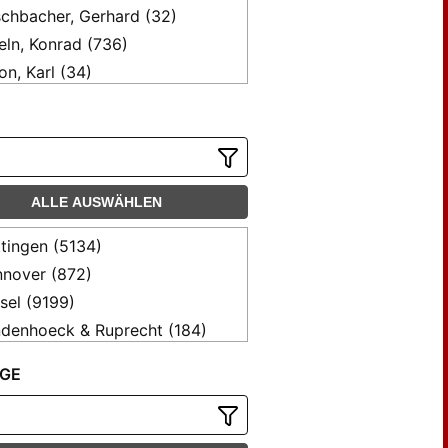
chbacher, Gerhard (32)
ln, Konrad (736)
n, Karl (34)
l, Kim (29)
acher, Elke (37)
frage, Esbjörn (47)
nca, Andrea M. (37)
ALLE AUSWÄHLEN
ritz, Karl-Heinrich (136)
nkenburg, Walter (78)
tingen (5134)
ckh, Jürgen (46)
nover (872)
s, Adolf (43)
sel (9199)
un, Werner (124)
denhoeck & Ruprecht (184)
nnecke, Wilfried (39)
GE
ki, Bruno (46)
rad, Joachim (113)
g, Alexander (57)