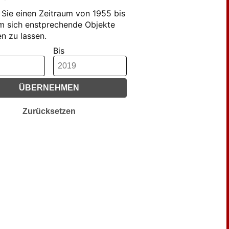
te (37)
Sie einen Zeitraum von 1955 bis
z, Günther; Völker, Alexander
m sich enstprechende Objekte
n zu lassen.
stmann, Kai (28)
Bis
wiczka, Karol (45)
ny, Markus (178)
dahn, Ottfried (69)
ÜBERNEHMEN
ns, Klaus-Peter (63)
Zurücksetzen
elbach, Ada (87)
us, Bernhard (73)
h, Ernst (37)
th, Hans-Otto (81)
ba, Jan (49)
mer Abebe, Marianne (31)
tzel, Günter (27)
tschmar, Georg (116)