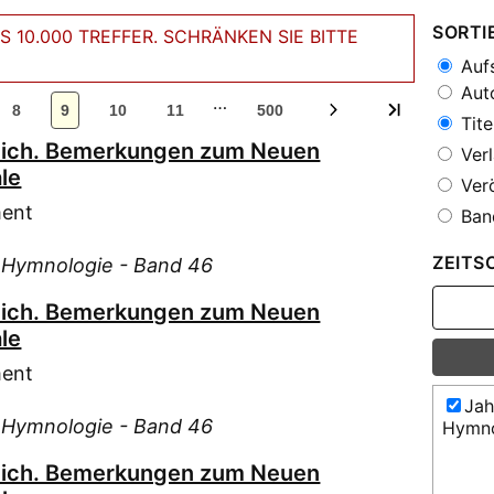
SORTI
 10.000 TREFFER. SCHRÄNKEN SIE BITTE
Aufs
Auto
…
8
9
10
11
500
Tite
lich. Bemerkungen zum Neuen
Verl
le
Verö
ment
Ban
ZEITS
d Hymnologie - Band 46
lich. Bemerkungen zum Neuen
le
ment
Jah
d Hymnologie - Band 46
Hymno
lich. Bemerkungen zum Neuen