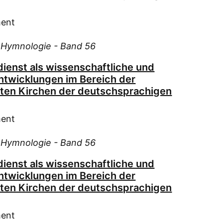
Kri
Kur
ment
Lea
Lip
d Hymnologie - Band 56
Lys
ienst als wissenschaftliche und
Mag
ntwicklungen im Bereich der
Mah
rten Kirchen der deutschsprachigen
Mar
Mar
ment
Mel
Mer
d Hymnologie - Band 56
Mic
ienst als wissenschaftliche und
Mob
ntwicklungen im Bereich der
Mül
rten Kirchen der deutschsprachigen
Neh
Nei
ment