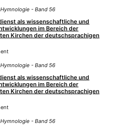
Nie
Nie
d Hymnologie - Band 56
Ode
ienst als wissenschaftliche und
Ona
ntwicklungen im Bereich der
Pap
rten Kirchen der deutschsprachigen
Pip
Ras
ment
Rat
Rei
d Hymnologie - Band 56
Röß
ienst als wissenschaftliche und
Sau
ntwicklungen im Bereich der
Ingeb
rten Kirchen der deutschsprachigen
Sau
Ingeb
ment
Sch
Sch
d Hymnologie - Band 56
Sch