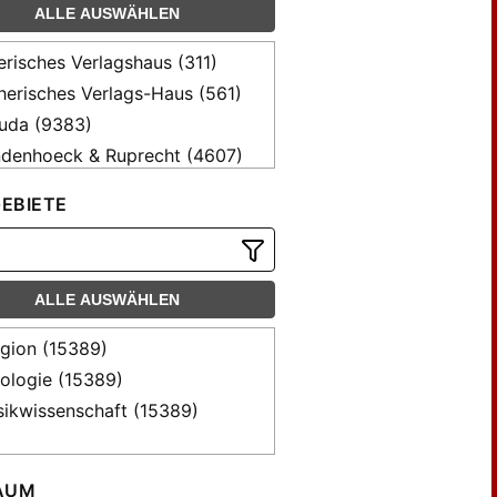
ALLE AUSWÄHLEN
mann, Hans-Christian (39)
nbauer, Peter (28)
erisches Verlagshaus (311)
ensperger, Alfred (31)
herisches Verlags-Haus (561)
my, Karl Christian (58)
uda (9383)
enczi, Ilona (64)
denhoeck & Ruprecht (4607)
cher, Michael (75)
denhoek & Ruprecht (527)
EBIETE
naçon, Siegfried (83)
owy, Detlef (46)
tzen, Herbert (157)
thlein, Christian (42)
ALLE AUSWÄHLEN
ber, Sabine (56)
igion (15389)
dule, Māra (30)
lologie (15389)
n, Ferdinand (53)
ikwissenschaft (15389)
kel, Mathias (27)
bst, Wolfgang (117)
rmann, Katharina; Haussmann,
AUM