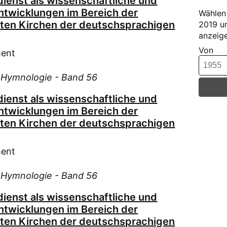
ienst als wissenschaftliche und
Annet
ntwicklungen im Bereich der
Wählen 
Hin
rten Kirchen der deutschsprachigen
2019 u
(95)
anzeige
Hor
Von
ment
Hła
Jen
d Hymnologie - Band 56
Jor
ienst als wissenschaftliche und
Jör
ntwicklungen im Bereich der
Kad
rten Kirchen der deutschsprachigen
Kla
Koc
ment
Kor
Kou
d Hymnologie - Band 56
Kra
ienst als wissenschaftliche und
Kra
ntwicklungen im Bereich der
Kre
rten Kirchen der deutschsprachigen