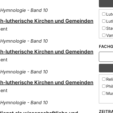
Drö
d Hymnologie - Band 10
Ebe
Lut
Ehr
ch-lutherische Kirchen und Gemeinden
Lut
Fel
Sta
ment
Fer
Van
Fis
d Hymnologie - Band 10
Van
FACHG
For
ch-lutherische Kirchen und Gemeinden
Goj
ment
Gol
Gre
d Hymnologie - Band 10
Gru
Rel
Gru
ch-lutherische Kirchen und Gemeinden
Phi
Hah
ment
Mus
Hen
d Hymnologie - Band 10
Her
Her
ZEITR