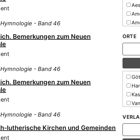
Aes
ment
Ame
Amo
d Hymnologie - Band 46
Ape
lich. Bemerkungen zum Neuen
ORTE
Axm
le
Bel
ment
Bia
Bie
d Hymnologie - Band 46
Bla
Göt
lich. Bemerkungen zum Neuen
Boe
Han
le
Boë
Kas
ment
Bra
Van
Bre
d Hymnologie - Band 46
VERLA
Bür
ch-lutherische Kirchen und Gemeinden
Con
Dee
ment