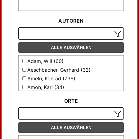
AUTOREN
ALLE AUSWÄHLEN
Adam, Will (60)
Aeschbacher, Gerhard (32)
Ameln, Konrad (736)
Amon, Karl (34)
Apel, Kim (29)
ORTE
Axmacher, Elke (37)
Belfrage, Esbjörn (47)
Bianca, Andrea M. (37)
ALLE AUSWÄHLEN
Bieritz, Karl-Heinrich (136)