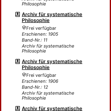
Philosophie
Archiv für systematische
Philosophie
Frei verfügbar
Erschienen: 1905
Band-Nr.: 11
Archiv für systematische
Philosophie
Archiv für systematische
Philosophie
Frei verfügbar
Erschienen: 1906
Band-Nr.: 12
Archiv für systematische
Philosophie
Archiv für systematische