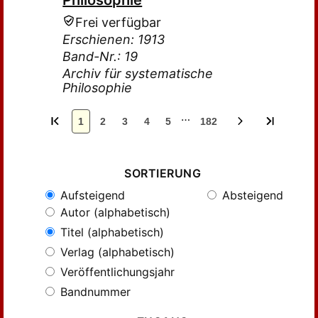
Philosophie
Frei verfügbar
Erschienen: 1913
Band-Nr.: 19
Archiv für systematische
Philosophie
…
1
2
3
4
5
182
SORTIERUNG
Aufsteigend
Absteigend
Autor (alphabetisch)
Titel (alphabetisch)
Verlag (alphabetisch)
Veröffentlichungsjahr
Bandnummer