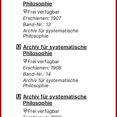
Philosophie
Frei verfügbar
Erschienen: 1907
Band-Nr.: 13
Archiv für systematische
Philosophie
Archiv für systematische
Philosophie
Frei verfügbar
Erschienen: 1908
Band-Nr.: 14
Archiv für systematische
Philosophie
Archiv für systematische
Philosophie
Frei verfügbar