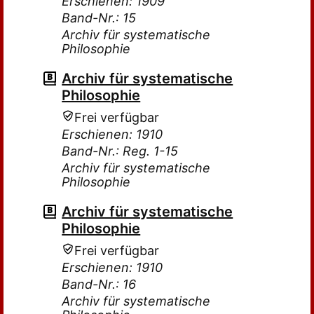
Erschienen: 1909
Band-Nr.: 15
Archiv für systematische
Philosophie
Archiv für systematische
Philosophie
Frei verfügbar
Erschienen: 1910
Band-Nr.: Reg. 1-15
Archiv für systematische
Philosophie
Archiv für systematische
Philosophie
Frei verfügbar
Erschienen: 1910
Band-Nr.: 16
Archiv für systematische