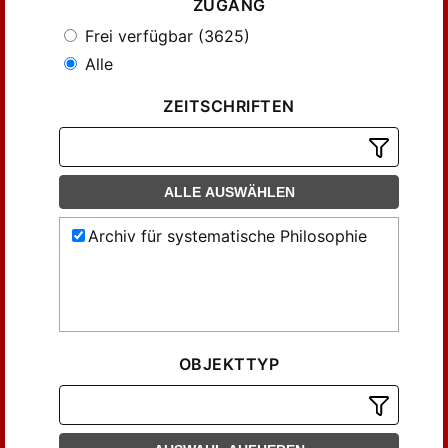
ZUGANG
Frei verfügbar (3625)
Alle
ZEITSCHRIFTEN
ALLE AUSWÄHLEN
Archiv für systematische Philosophie
OBJEKTTYP