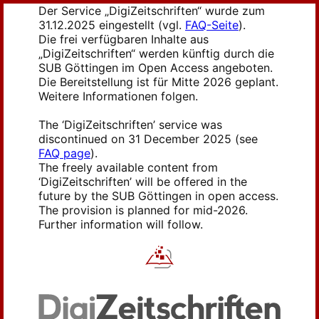
Der Service „DigiZeitschriften“ wurde zum
31.12.2025 eingestellt (vgl.
FAQ-Seite
).
Die frei verfügbaren Inhalte aus
„DigiZeitschriften“ werden künftig durch die
SUB Göttingen im Open Access angeboten.
Die Bereitstellung ist für Mitte 2026 geplant.
Weitere Informationen folgen.
The ‘DigiZeitschriften’ service was
discontinued on 31 December 2025 (see
FAQ page
).
The freely available content from
‘DigiZeitschriften’ will be offered in the
future by the SUB Göttingen in open access.
The provision is planned for mid-2026.
Further information will follow.