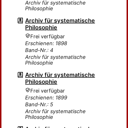
Archiv für systematische
Philosophie
Archiv für systematische
Philosophie
Frei verfügbar
Erschienen: 1898
Band-Nr.: 4
Archiv für systematische
Philosophie
Archiv für systematische
Philosophie
Frei verfügbar
Erschienen: 1899
Band-Nr.: 5
Archiv für systematische
Philosophie