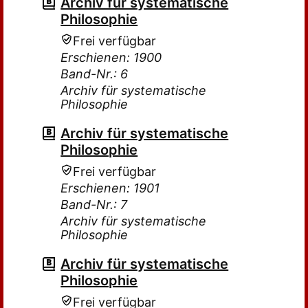
Archiv für systematische
Philosophie
Frei verfügbar
Erschienen: 1900
Band-Nr.: 6
Archiv für systematische
Philosophie
Archiv für systematische
Philosophie
Frei verfügbar
Erschienen: 1901
Band-Nr.: 7
Archiv für systematische
Philosophie
Archiv für systematische
Philosophie
Frei verfügbar