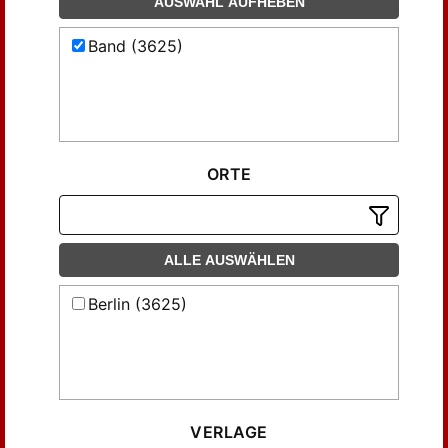
AUSWAHL AUFHEBEN
Band (3625)
ORTE
ALLE AUSWÄHLEN
Berlin (3625)
VERLAGE