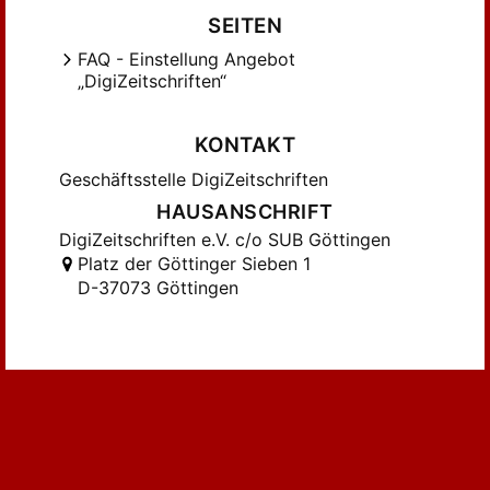
Ichheiser, Gustav (24)
SEITEN
Jancke, Rudolf (21)
FAQ - Einstellung Angebot
Jedina, Rudolf (15)
„DigiZeitschriften“
Kinkel, W. (23)
Klatzkin, Jakob (5)
KONTAKT
Kolnai, Aurel (30)
Geschäftsstelle DigiZeitschriften
Koppelmann, Wilhelm (27)
HAUSANSCHRIFT
Kröger, Otto (10)
DigiZeitschriften e.V. c/o SUB Göttingen
Lanner, Alois (20)
Platz der Göttinger Sieben 1
Leisegang, Hans (28)
D-37073 Göttingen
Lemcke, B. (15)
Lifschitz, F. (11)
Lowtzky, Hermann (9)
Marck, Siegfried (16)
Marcus, Hugo (22)
Margolius, Hans (12)