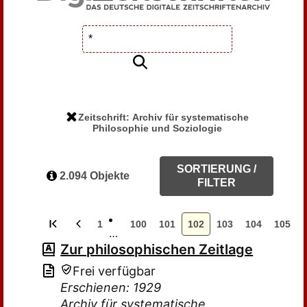
Zeitschrift: Archiv für systematische
Philosophie und Soziologie
SORTIERUNG /
2.094 Objekte
FILTER
1
100
101
102
103
104
105
…
Zur philosophischen Zeitlage
Frei verfügbar
Erschienen: 1929
Archiv für systematische