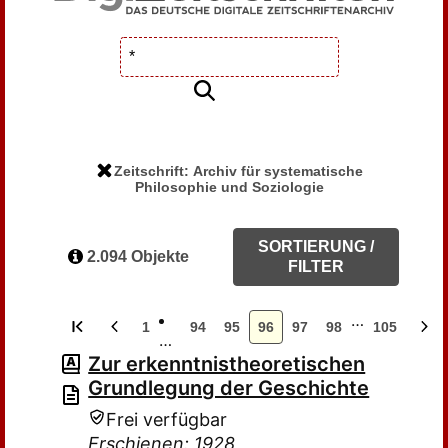
Zeitschrift: Archiv für systematische
Philosophie und Soziologie
SORTIERUNG /
2.094 Objekte
FILTER
…
1
94
95
96
97
98
105
…
Zur erkenntnistheoretischen
Grundlegung der Geschichte
Frei verfügbar
Erschienen: 1928