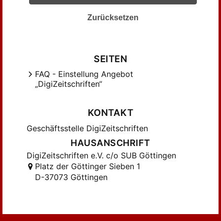
Hook, Sidney (11)
Zurücksetzen
Horten, M. (18)
Hummel, Tonn (26)
Ichheiser, Gustav (24)
SEITEN
Jancke, Rudolf (21)
FAQ - Einstellung Angebot
Jedina, Rudolf (15)
„DigiZeitschriften“
Kinkel, W. (23)
Klatzkin, Jakob (5)
KONTAKT
Kolnai, Aurel (30)
Geschäftsstelle DigiZeitschriften
Koppelmann, Wilhelm (27)
HAUSANSCHRIFT
Kröger, Otto (10)
DigiZeitschriften e.V. c/o SUB Göttingen
Lanner, Alois (20)
Platz der Göttinger Sieben 1
Leisegang, Hans (28)
D-37073 Göttingen
Lemcke, B. (15)
Lifschitz, F. (11)
Lowtzky, Hermann (9)