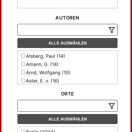
AUTOREN
ALLE AUSWÄHLEN
Alsberg, Paul (14)
Amann, G. (14)
Arnd, Wolfgang (10)
Aster, E. v. (16)
Atlas, S. (70)
ORTE
Barnes, Harry Elmer (36)
Barthel, Ernst (5)
Bentley, Arthur F. (8)
ALLE AUSWÄHLEN
Beyer, Bruno (5)
Billig, J. (30)