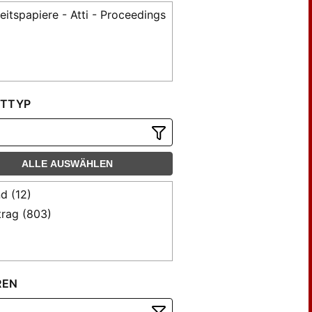
eitspapiere - Atti - Proceedings
TTYP
ALLE AUSWÄHLEN
d (12)
trag (803)
REN