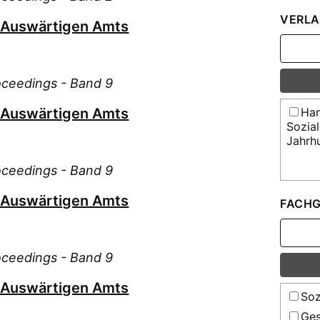
Lan
VERLA
s Auswärtigen Amts
Lil
Mas
Pij
roceedings - Band 9
Pri
s Auswärtigen Amts
Ham
Pro
Sozia
Rol
Jahrh
Sch
roceedings - Band 9
Sch
Sega
s Auswärtigen Amts
FACHG
Sei
Sei
roceedings - Band 9
Sen
Ste
s Auswärtigen Amts
Soz
Ter
Ges
Vrb