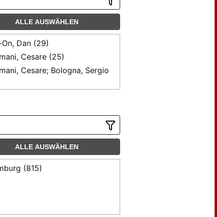
ALLE AUSWÄHLEN
-On, Dan (29)
mani, Cesare (25)
mani, Cesare; Bologna, Sergio
ogna, Sergio (38)
ggin, Peter R. (39)
tigieg, Joseph A. (13)
oust, Peter (25)
edlander, Henry (27)
ALLE AUSWÄHLEN
dberger, Leo (21)
burg (815)
ris, Sheldon H. (53)
er, Michael H. (31)
ir, Sabine (7)
in, George (23)