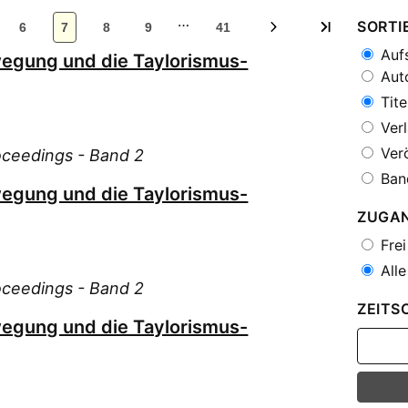
…
SORTI
6
7
8
9
41
Aufs
egung und die Taylorismus-
Auto
Tite
Verl
Verö
roceedings - Band 2
Ban
egung und die Taylorismus-
ZUGA
Frei
Alle
roceedings - Band 2
ZEITS
egung und die Taylorismus-