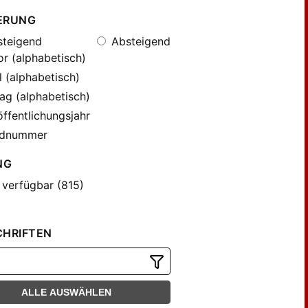
ERUNG
teigend
Absteigend
r (alphabetisch)
l (alphabetisch)
ag (alphabetisch)
ffentlichungsjahr
dnummer
NG
 verfügbar (815)
CHRIFTEN
ALLE AUSWÄHLEN