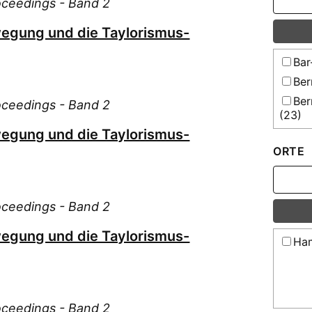
roceedings - Band 2
egung und die Taylorismus-
Bar
Ber
Ber
roceedings - Band 2
(23)
egung und die Taylorismus-
Bol
ORTE
Bre
But
Chr
roceedings - Band 2
Fri
Gol
egung und die Taylorismus-
Ham
Har
Kat
Keb
roceedings - Band 2
Kle