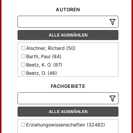
AUTOREN
ALLE AUSWÄHLEN
Alschner, Richard (50)
Barth, Paul (84)
Beetz, K. O. (87)
Beetz, O. (46)
Bengel, Johann (62)
FACHGEBIETE
Bergemann, P. (77)
Bergemann, Paul (259)
Bernheim, ... (57)
ALLE AUSWÄHLEN
Bliedner, A. (37)
Bothe, H. (50)
Erziehungswissenschaften (32482)
Brethfeld, Max (44)