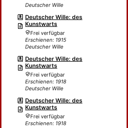
Deutscher Wille
Deutscher Wille: des
Kunstwarts
Frei verfügbar
Erschienen: 1915
Deutscher Wille
Deutscher Wille: des
Kunstwarts
Frei verfügbar
Erschienen: 1918
Deutscher Wille
Deutscher Wille: des
Kunstwarts
Frei verfügbar
Erschienen: 1918