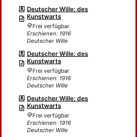
Deutscher Wille: des
Kunstwarts
Frei verfügbar
Erschienen: 1916
Deutscher Wille
Deutscher Wille: des
Kunstwarts
Frei verfügbar
Erschienen: 1916
Deutscher Wille
Deutscher Wille: des
Kunstwarts
Frei verfügbar
Erschienen: 1916
Deutscher Wille