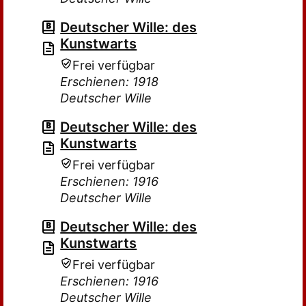
Deutscher Wille: des
Kunstwarts
Frei verfügbar
Erschienen: 1918
Deutscher Wille
Deutscher Wille: des
Kunstwarts
Frei verfügbar
Erschienen: 1916
Deutscher Wille
Deutscher Wille: des
Kunstwarts
Frei verfügbar
Erschienen: 1916
Deutscher Wille