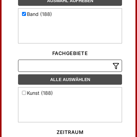
AUSWAHL AUFHEBEN
Band (188)
FACHGEBIETE
ALLE AUSWÄHLEN
Kunst (188)
ZEITRAUM