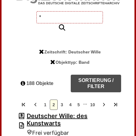
Zeitschrift: Deutscher Wille
Objekttyp: Band
SORTIERUNG /
188 Objekte
FILTER
…
1
2
3
4
5
10
Deutscher Wille: des
Kunstwarts
Frei verfügbar