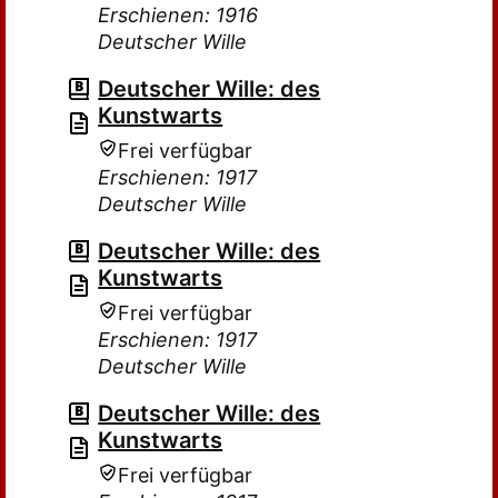
Erschienen: 1916
Deutscher Wille
Deutscher Wille: des
Kunstwarts
Frei verfügbar
Erschienen: 1917
Deutscher Wille
Deutscher Wille: des
Kunstwarts
Frei verfügbar
Erschienen: 1917
Deutscher Wille
Deutscher Wille: des
Kunstwarts
Frei verfügbar