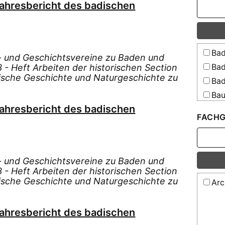
Jahresbericht des badischen
Bad
s- und Geschichtsvereine zu Baden und
Bad
- Heft Arbeiten der historischen Section
dische Geschichte und Naturgeschichte zu
Bad
Bau
Jahresbericht des badischen
Bäh
FACHG
Cre
Eck
Fic
s- und Geschichtsvereine zu Baden und
Fic
- Heft Arbeiten der historischen Section
Fic
dische Geschichte und Naturgeschichte zu
Arc
Gri
Gul
Jahresbericht des badischen
Kief