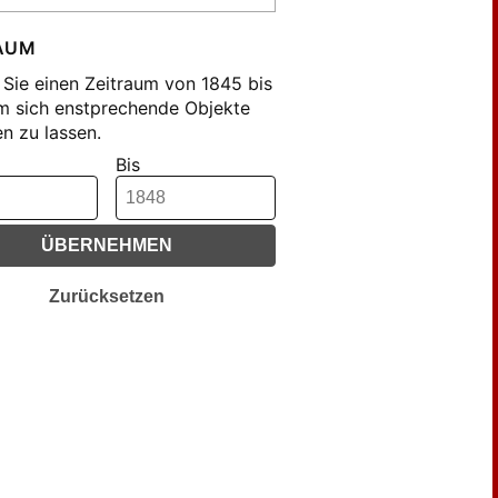
e (22)
AUM
e, F. B. (16)
Sie einen Zeitraum von 1845 bis
e, F. J. (6)
m sich enstprechende Objekte
e, F.J. (39)
n zu lassen.
penegger (22)
Bis
mauß, J.J. (32)
helmi, Karl (57)
l (31)
ÜBERNEHMEN
Zurücksetzen