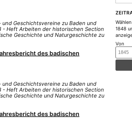
Mon
ZEITR
Mon
Wählen 
Mon
s- und Geschichtsvereine zu Baden und
1848 u
- Heft Arbeiten der historischen Section
Mon
dische Geschichte und Naturgeschichte zu
anzeige
Rap
Von
Sch
Jahresbericht des badischen
Wil
Zel
s- und Geschichtsvereine zu Baden und
- Heft Arbeiten der historischen Section
dische Geschichte und Naturgeschichte zu
Jahresbericht des badischen