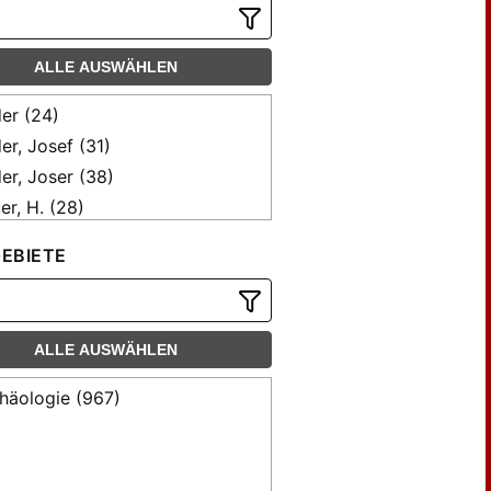
ALLE AUSWÄHLEN
er (24)
er, Josef (31)
er, Joser (38)
er, H. (28)
r, Chr. (11)
EBIETE
uzer, Friedrich (8)
erle (47)
kler (15)
ALLE AUSWÄHLEN
kler, C.B. A. (37)
kler, Carl Borromäus (6)
häologie (967)
eshaber (34)
at-Wellenburg, C.J. v. (30)
er, K. (13)