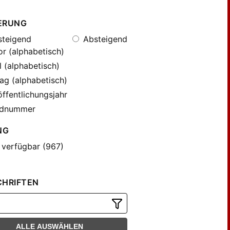
ERUNG
teigend
Absteigend
r (alphabetisch)
l (alphabetisch)
ag (alphabetisch)
ffentlichungsjahr
dnummer
NG
 verfügbar (967)
CHRIFTEN
ALLE AUSWÄHLEN