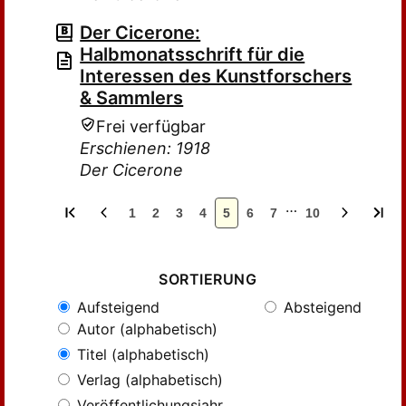
Der Cicerone:
Halbmonatsschrift für die
Interessen des Kunstforschers
& Sammlers
Frei verfügbar
Erschienen: 1918
Der Cicerone
…
1
2
3
4
5
6
7
10
SORTIERUNG
Aufsteigend
Absteigend
Autor (alphabetisch)
Titel (alphabetisch)
Verlag (alphabetisch)
Veröffentlichungsjahr