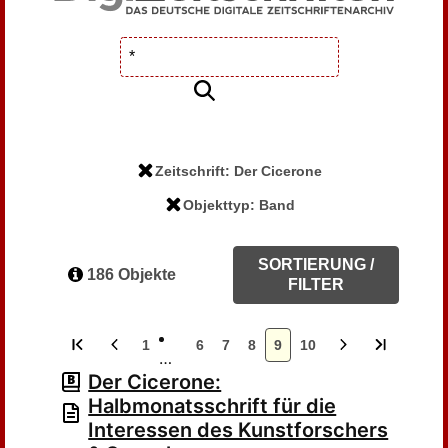
Zeitschrift: Der Cicerone
Objekttyp: Band
SORTIERUNG /
186 Objekte
FILTER
1
6
7
8
9
10
…
Der Cicerone:
Halbmonatsschrift für die
Interessen des Kunstforschers