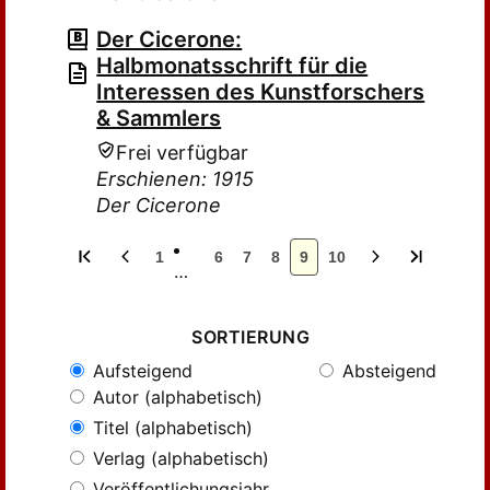
Der Cicerone:
Halbmonatsschrift für die
Interessen des Kunstforschers
& Sammlers
Frei verfügbar
Erschienen: 1915
Der Cicerone
1
6
7
8
9
10
…
SORTIERUNG
Aufsteigend
Absteigend
Autor (alphabetisch)
Titel (alphabetisch)
Verlag (alphabetisch)
Veröffentlichungsjahr