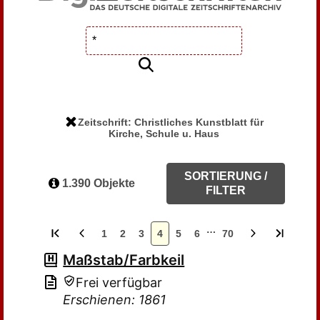
Zeitschrift: Christliches Kunstblatt für
Kirche, Schule u. Haus
SORTIERUNG /
1.390 Objekte
FILTER
…
1
2
3
4
5
6
70
Maßstab/Farbkeil
Frei verfügbar
Erschienen: 1861