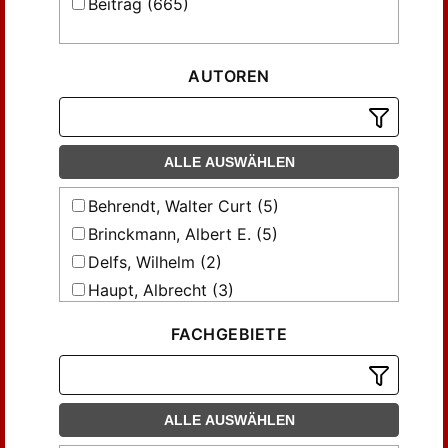
Beitrag (665)
AUTOREN
ALLE AUSWÄHLEN
Behrendt, Walter Curt (5)
Brinckmann, Albert E. (5)
Delfs, Wilhelm (2)
Haupt, Albrecht (3)
Heilmeyer, Alexander (3)
FACHGEBIETE
Hocheder, Karl (15)
Hoffmann, Ludwig (33)
Häuselmann, J. F. (9)
ALLE AUSWÄHLEN
Hönig, Eugen (3)