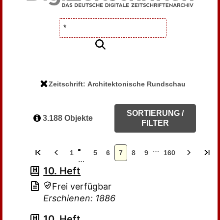
Zeitschrift: Architektonische Rundschau
SORTIERUNG /
3.188 Objekte
FILTER
…
1
5
6
7
8
9
160
…
10. Heft
Frei verfügbar
Erschienen: 1886
10. Heft