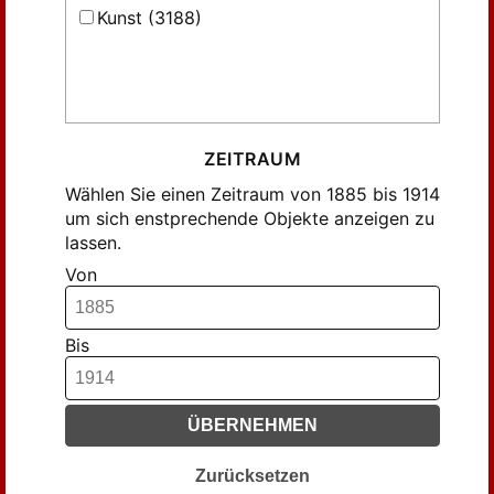
Jaumann, Anton (33)
Kunst (3188)
Kalkschmidt, Eugen (44)
Klapheck, Richard (5)
Klopfer, Paul (5)
Mackowsky, Ing. (5)
ZEITRAUM
Ritter, H. A. (4)
Wählen Sie einen Zeitraum von 1885 bis 1914
Stahl, Fritz (11)
um sich enstprechende Objekte anzeigen zu
Straumer, Heinrich (5)
lassen.
Voepel, Otto (6)
Von
Völpel, Otto (10)
Zetsche, C. (23)
Bis
ÜBERNEHMEN
Zurücksetzen