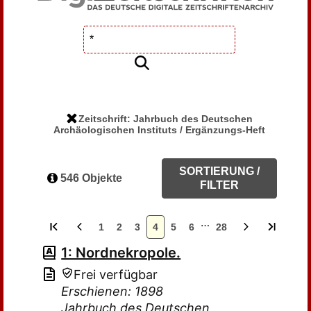
Zeitschrift: Jahrbuch des Deutschen
Archäologischen Instituts / Ergänzungs-Heft
SORTIERUNG /
546 Objekte
FILTER
…
1
2
3
4
5
6
28
1: Nordnekropole.
Frei verfügbar
Erschienen: 1898
Jahrbuch des Deutschen