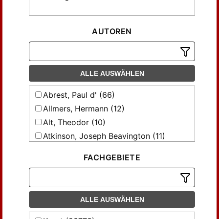
AUTOREN
ALLE AUSWÄHLEN
Abrest, Paul d' (66)
Allmers, Hermann (12)
Alt, Theodor (10)
Atkinson, Joseph Beavington (11)
Bach, Max (23)
FACHGEBIETE
Baldass, Ludwig (12)
Bayersdorfer, W. (23)
Becker, F. (9)
ALLE AUSWÄHLEN
Bergau, R. (37)
Bergau, Rudolf (12)