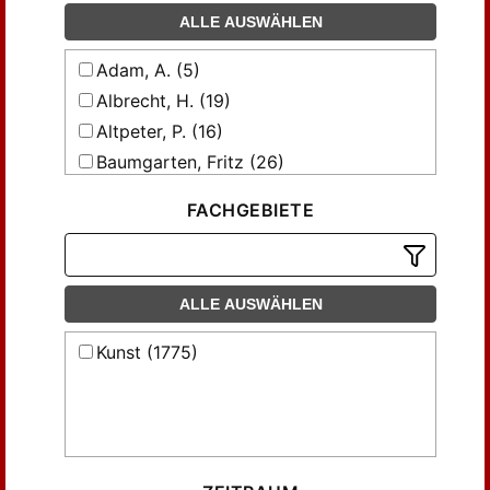
ALLE AUSWÄHLEN
Adam, A. (5)
Albrecht, H. (19)
Altpeter, P. (16)
Baumgarten, Fritz (26)
Baumgartner, Fritz (8)
FACHGEBIETE
Berling, K. (10)
Blaum, Ernst (13)
Breuning, H. (5)
ALLE AUSWÄHLEN
Bruck, R. (18)
Bruck, Robert (8)
Kunst (1775)
Brühler, Karl (10)
Clauss, Joseph M. B. (12)
Clericus, Chr. (12)
Daubner, Georg (11)