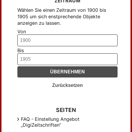
ZEITRAUM
Diehl, R. (7)
Wählen Sie einen Zeitraum von 1900 bis
Dépierre, Joseph (19)
1905 um sich enstprechende Objekte
Ebhardt, Bodo (14)
anzeigen zu lassen.
Fenn, Waldemar (23)
Von
Forrer, R. (4)
Forrer, Robert (57)
Bis
Franck, Karl (8)
Gadomski, Erwin (7)
Gässler, Jos. (7)
ÜBERNEHMEN
Gény, Joseph (8)
Hartmann, Anton (21)
Zurücksetzen
Helbing, Hugo (10)
Helfrich, A. (7)
Hensler, Erwin (17)
SEITEN
Hoeber, Karl (7)
FAQ - Einstellung Angebot
„DigiZeitschriften“
Hoepfner, Hugo (12)