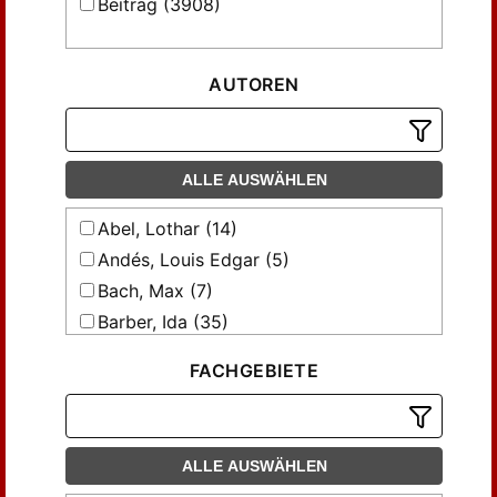
Beitrag (3908)
AUTOREN
ALLE AUSWÄHLEN
Abel, Lothar (14)
Andés, Louis Edgar (5)
Bach, Max (7)
Barber, Ida (35)
Baumeister, R. (4)
FACHGEBIETE
Becker, Hermann (18)
Behr, Carl (42)
Benn, R. Davis (7)
ALLE AUSWÄHLEN
Beringer, Oscar (13)