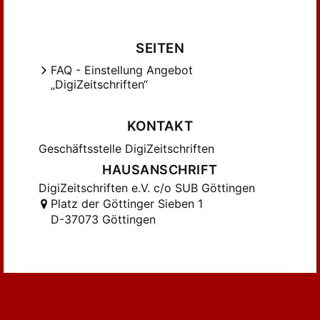
Ferenczy, Max (5)
Fischbach, Fr. (6)
Fischbach, Friedrich (15)
SEITEN
Fischer, Arwin (9)
FAQ - Einstellung Angebot
„DigiZeitschriften“
Frantz, Henri (5)
Fuchs, Georg (31)
KONTAKT
Fuchs, George (8)
Giani, Carl (17)
Geschäftsstelle DigiZeitschriften
Hagen, L. (15)
HAUSANSCHRIFT
Heiden, Max (4)
DigiZeitschriften e.V. c/o SUB Göttingen
Platz der Göttinger Sieben 1
Herwarth von Bitterfeld, A. (4)
D-37073 Göttingen
Hochegger, R. (11)
Hofmann, Albert (67)
Hornig, Fr. (26)
Hövel, Christian (12)
Idstein, Karl von (4)