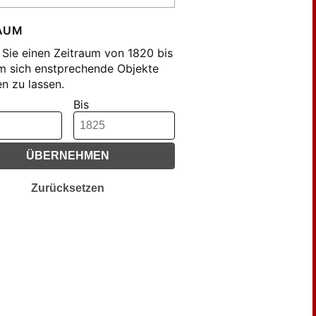
ter, D. (15)
AUM
nn, Friedrich (21)
Sie einen Zeitraum von 1820 bis
hden, Georg Heinrich (71)
m sich enstprechende Objekte
lichtegroll, Friedrich (9)
n zu lassen.
orn, D. (26)
Bis
belis, Carl Gottfried (15)
ig, Julius (28)
hn, F. A. W. (15)
ÜBERNEHMEN
ersch, Fr. (25)
Zurücksetzen
lken, Ernst Heinrich (25)