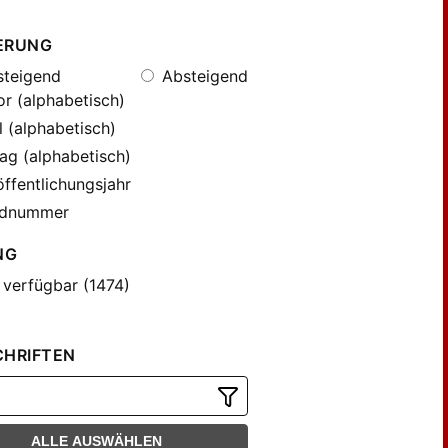
ERUNG
teigend
Absteigend
r (alphabetisch)
l (alphabetisch)
ag (alphabetisch)
ffentlichungsjahr
dnummer
NG
 verfügbar (1474)
CHRIFTEN
ALLE AUSWÄHLEN