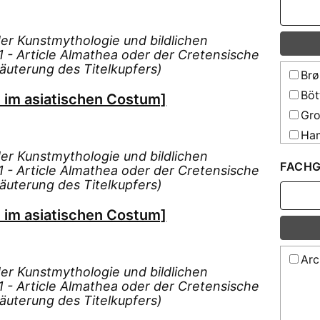
r Kunstmythologie und bildlichen
 - Article Almathea oder der Cretensische
rläuterung des Titelkupfers)
Brø
Böt
l im asiatischen Costum]
Gro
Ham
Hee
r Kunstmythologie und bildlichen
FACHG
 - Article Almathea oder der Cretensische
Hir
rläuterung des Titelkupfers)
Hir
l im asiatischen Costum]
Jac
Kle
Köh
Arc
r Kunstmythologie und bildlichen
Lev
 - Article Almathea oder der Cretensische
Mey
rläuterung des Titelkupfers)
Mül