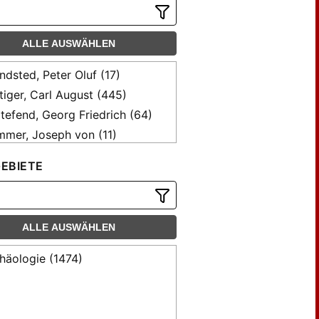
ALLE AUSWÄHLEN
ndsted, Peter Oluf (17)
tiger, Carl August (445)
tefend, Georg Friedrich (64)
mer, Joseph von (11)
ren, Arnold H. L. (11)
EBIETE
t (7)
t, A. (137)
obs, Fr. (25)
ALLE AUSWÄHLEN
nze, Leo von (42)
ler, Heinrich Karl Ernst von (19)
häologie (1474)
ezow, Konrad (111)
er, Heinrich (48)
ler, Karl Otfried (76)