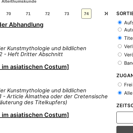
Alterthumskunde
SORTI
70
71
72
73
74
Aufs
der Abhandlung
Auto
Tite
Verl
r Kunstmythologie und bildlichen
 - Heft Dritter Abschnitt
Verö
Ban
l im asiatischen Costum]
ZUGA
Frei
r Kunstmythologie und bildlichen
Alle
 - Article Almathea oder der Cretensische
rläuterung des Titelkupfers)
ZEITS
l im asiatischen Costum]