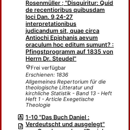
Rosenmüller ; "Disquiritur: Quid
de recentioribus quibusdam
loci Dan. 9,24-27
interpretationibus
judicandum sit, quae circa
Antiochi Epiphanis aevum
oraculum hoc editum sumunt? :
Pfingstprogramm auf 1835 von
Herrn Dr. Steudel"
Frei verfügbar
Erschienen: 1836
Allgemeines Repertorium für die
theologische Litteratur und
kirchliche Statistik - Band 13 - Heft
Heft 1 - Article Exegetische
Theologie
1-10 "Das Buch Daniel :
Verdeutscht und ausgelegt"