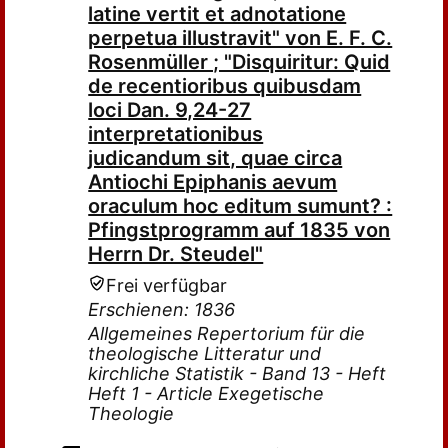
latine vertit et adnotatione
perpetua illustravit" von E. F. C.
Rosenmüller ; "Disquiritur: Quid
de recentioribus quibusdam
loci Dan. 9,24-27
interpretationibus
judicandum sit, quae circa
Antiochi Epiphanis aevum
oraculum hoc editum sumunt? :
Pfingstprogramm auf 1835 von
Herrn Dr. Steudel"
Frei verfügbar
Erschienen: 1836
Allgemeines Repertorium für die
theologische Litteratur und
kirchliche Statistik - Band 13 - Heft
Heft 1 - Article Exegetische
Theologie