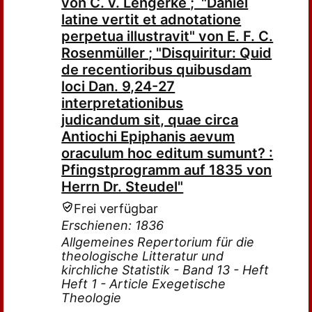
von C. v. Lengerke ; "Daniel
latine vertit et adnotatione
perpetua illustravit" von E. F. C.
Rosenmüller ; "Disquiritur: Quid
de recentioribus quibusdam
loci Dan. 9,24-27
interpretationibus
judicandum sit, quae circa
Antiochi Epiphanis aevum
oraculum hoc editum sumunt? :
Pfingstprogramm auf 1835 von
Herrn Dr. Steudel"
Frei verfügbar
Erschienen: 1836
Allgemeines Repertorium für die
theologische Litteratur und
kirchliche Statistik - Band 13 - Heft
Heft 1 - Article Exegetische
Theologie