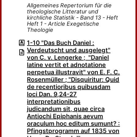
Allgemeines Repertorium für die
theologische Litteratur und
kirchliche Statistik - Band 13 - Heft
Heft 1 - Article Exegetische
Theologie
1-10 "Das Buch Daniel :
Verdeutscht und ausgelegt"
von C. v. Lengerke ; "Daniel
latine vertit et adnotatione
perpetua illustravit" von E. F. C.
Rosenmüller ; "Disquiritur: Quid
de recentioribus quibusdam
loci Dan. 9,24-27
interpretationibus
judicandum sit, quae circa
Antiochi Epiphanis aevum
oraculum hoc editum sumunt? :
Pfingstprogramm auf 1835 von