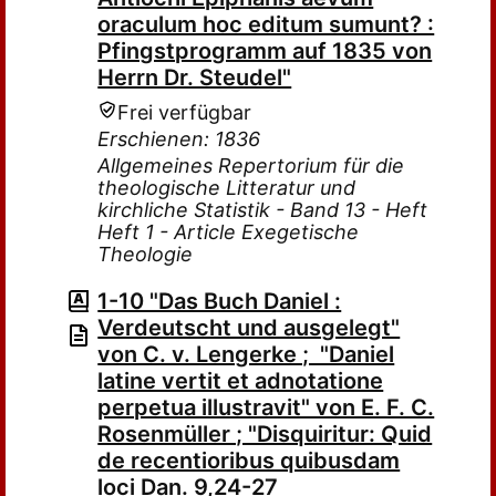
oraculum hoc editum sumunt? :
Pfingstprogramm auf 1835 von
Herrn Dr. Steudel"
Frei verfügbar
Erschienen: 1836
Allgemeines Repertorium für die
theologische Litteratur und
kirchliche Statistik - Band 13 - Heft
Heft 1 - Article Exegetische
Theologie
1-10 "Das Buch Daniel :
Verdeutscht und ausgelegt"
von C. v. Lengerke ; "Daniel
latine vertit et adnotatione
perpetua illustravit" von E. F. C.
Rosenmüller ; "Disquiritur: Quid
de recentioribus quibusdam
loci Dan. 9,24-27