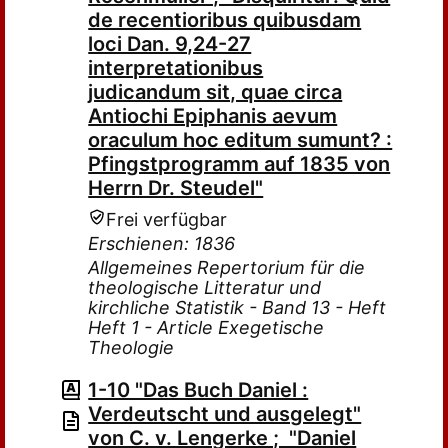
de recentioribus quibusdam
loci Dan. 9,24-27
interpretationibus
judicandum sit, quae circa
Antiochi Epiphanis aevum
oraculum hoc editum sumunt? :
Pfingstprogramm auf 1835 von
Herrn Dr. Steudel"
Frei verfügbar
Erschienen: 1836
Allgemeines Repertorium für die
theologische Litteratur und
kirchliche Statistik - Band 13 - Heft
Heft 1 - Article Exegetische
Theologie
1-10 "Das Buch Daniel :
Verdeutscht und ausgelegt"
von C. v. Lengerke ; "Daniel