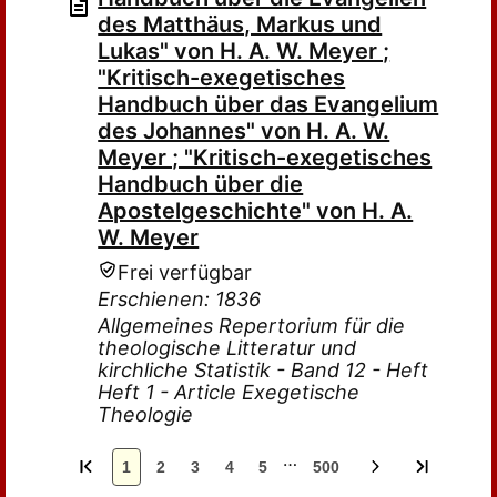
des Matthäus, Markus und
Lukas" von H. A. W. Meyer ;
"Kritisch-exegetisches
Handbuch über das Evangelium
des Johannes" von H. A. W.
Meyer ; "Kritisch-exegetisches
Handbuch über die
Apostelgeschichte" von H. A.
W. Meyer
Frei verfügbar
Erschienen: 1836
Allgemeines Repertorium für die
theologische Litteratur und
kirchliche Statistik - Band 12 - Heft
Heft 1 - Article Exegetische
Theologie
…
1
2
3
4
5
500