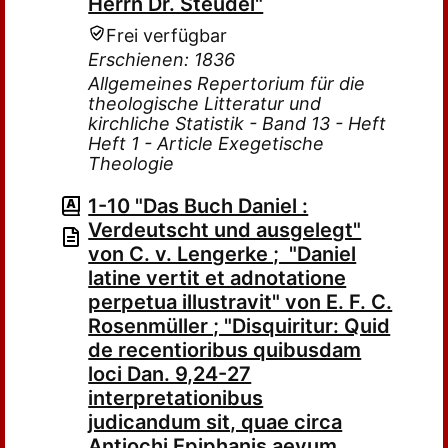
Herrn Dr. Steudel"
Frei verfügbar
Erschienen: 1836
Allgemeines Repertorium für die
theologische Litteratur und
kirchliche Statistik - Band 13 - Heft
Heft 1 - Article Exegetische
Theologie
1-10 "Das Buch Daniel :
Verdeutscht und ausgelegt"
von C. v. Lengerke ; "Daniel
latine vertit et adnotatione
perpetua illustravit" von E. F. C.
Rosenmüller ; "Disquiritur: Quid
de recentioribus quibusdam
loci Dan. 9,24-27
interpretationibus
judicandum sit, quae circa
Antiochi Epiphanis aevum