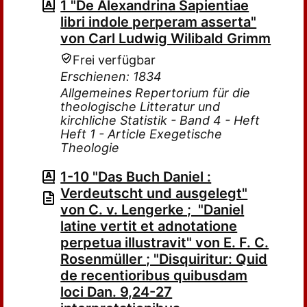
1 "De Alexandrina Sapientiae
libri indole perperam asserta"
von Carl Ludwig Wilibald Grimm
Frei verfügbar
Erschienen: 1834
Allgemeines Repertorium für die
theologische Litteratur und
kirchliche Statistik - Band 4 - Heft
Heft 1 - Article Exegetische
Theologie
1-10 "Das Buch Daniel :
Verdeutscht und ausgelegt"
von C. v. Lengerke ; "Daniel
latine vertit et adnotatione
perpetua illustravit" von E. F. C.
Rosenmüller ; "Disquiritur: Quid
de recentioribus quibusdam
loci Dan. 9,24-27