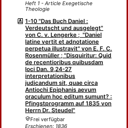
Heft 1 - Article Exegetische
Theologie
1-10 "Das Buch Daniel :
Verdeutscht und ausgelegt"
von C. v. Lengerke ; "Daniel
latine vertit et adnotatione
perpetua illustravit" von E. F. C.
Rosenmüller ; "Disquiritur: Quid
de recentioribus quibusdam
loci Dan. 9,24-27
interpretationibus
judicandum sit, quae circa
Antiochi Epiphanis aevum
oraculum hoc editum sumunt? :
Pfingstprogramm auf 1835 von
Herrn Dr. Steudel"
Frei verfügbar
Erschienen: 1836