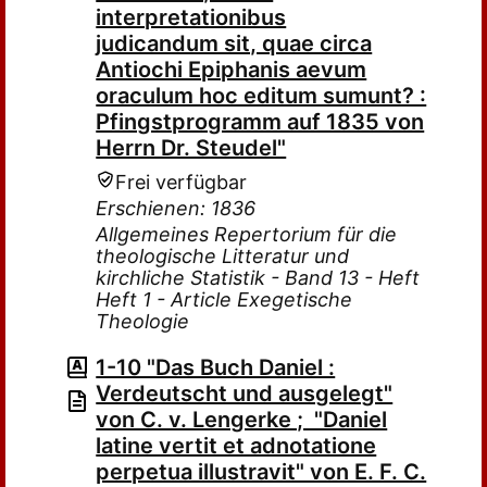
interpretationibus
judicandum sit, quae circa
Antiochi Epiphanis aevum
oraculum hoc editum sumunt? :
Pfingstprogramm auf 1835 von
Herrn Dr. Steudel"
Frei verfügbar
Erschienen: 1836
Allgemeines Repertorium für die
theologische Litteratur und
kirchliche Statistik - Band 13 - Heft
Heft 1 - Article Exegetische
Theologie
1-10 "Das Buch Daniel :
Verdeutscht und ausgelegt"
von C. v. Lengerke ; "Daniel
latine vertit et adnotatione
perpetua illustravit" von E. F. C.