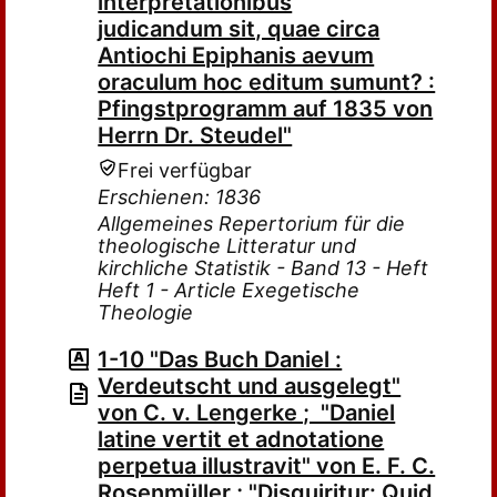
interpretationibus
judicandum sit, quae circa
Antiochi Epiphanis aevum
oraculum hoc editum sumunt? :
Pfingstprogramm auf 1835 von
Herrn Dr. Steudel"
Frei verfügbar
Erschienen: 1836
Allgemeines Repertorium für die
theologische Litteratur und
kirchliche Statistik - Band 13 - Heft
Heft 1 - Article Exegetische
Theologie
1-10 "Das Buch Daniel :
Verdeutscht und ausgelegt"
von C. v. Lengerke ; "Daniel
latine vertit et adnotatione
perpetua illustravit" von E. F. C.
Rosenmüller ; "Disquiritur: Quid