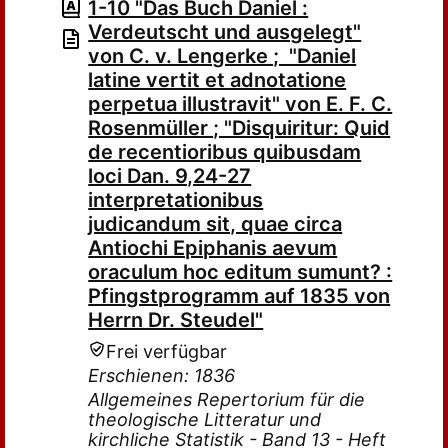
1-10 "Das Buch Daniel :
Verdeutscht und ausgelegt"
von C. v. Lengerke ; "Daniel
latine vertit et adnotatione
perpetua illustravit" von E. F. C.
Rosenmüller ; "Disquiritur: Quid
de recentioribus quibusdam
loci Dan. 9,24-27
interpretationibus
judicandum sit, quae circa
Antiochi Epiphanis aevum
oraculum hoc editum sumunt? :
Pfingstprogramm auf 1835 von
Herrn Dr. Steudel"
Frei verfügbar
Erschienen: 1836
Allgemeines Repertorium für die
theologische Litteratur und
kirchliche Statistik - Band 13 - Heft