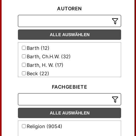
AUTOREN
ALLE AUSWÄHLEN
Barth (12)
Barth, Ch.H.W. (32)
Barth, H. W. (17)
Beck (22)
Beyer, Friedrich (29)
FACHGEBIETE
Blasche, B. H. (8)
Brockhausen, Rud. (88)
Brockhausen, Rudolf (84)
ALLE AUSWÄHLEN
Böhme (60)
Böhme, C.F. (18)
Religion (9054)
Böttcher, Julius Friedr. (18)