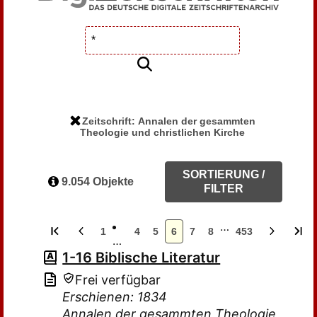
Zeitschrift: Annalen der gesammten
Theologie und christlichen Kirche
SORTIERUNG /
9.054 Objekte
FILTER
…
1
4
5
6
7
8
453
…
1-16 Biblische Literatur
Frei verfügbar
Erschienen: 1834
Annalen der gesammten Theologie