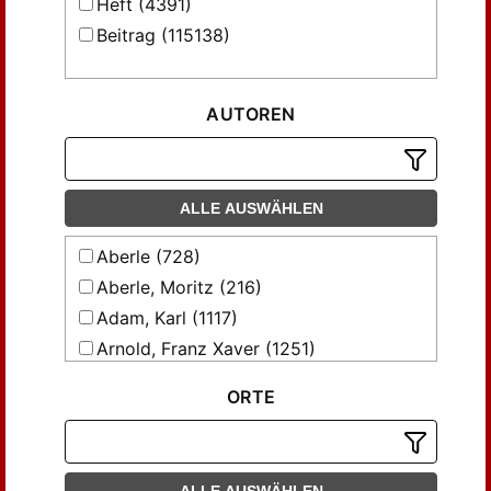
Heft (4391)
Beitrag (115138)
AUTOREN
ALLE AUSWÄHLEN
Aberle (728)
Aberle, Moritz (216)
Adam, Karl (1117)
Arnold, Franz Xaver (1251)
Artz, Johannes (214)
ORTE
Auer, Alfons (235)
Baur, Ludwig (445)
Bebber, Johann Baptist (239)