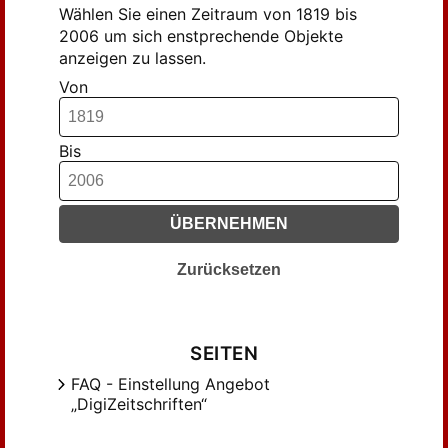
Geiselmann, Josef Rupert (860)
Wählen Sie einen Zeitraum von 1819 bis
2006 um sich enstprechende Objekte
Ginzel (318)
anzeigen zu lassen.
Graf, Anton (267)
Von
Greinacher, Norbert (310)
Groß, Walter (384)
Haag, Herbert (545)
Bis
Hagen, August (300)
Hefele (1677)
ÜBERNEHMEN
Hefele, Karl Joseph (1965)
Herbst (236)
Zurücksetzen
Himpel (994)
Himpel, Felix (994)
Hofmeister, Philipp (217)
SEITEN
Hufnagel, Alfons (202)
FAQ - Einstellung Angebot
Hünermann, Peter (279)
„DigiZeitschriften“
Kasper, Walter (533)