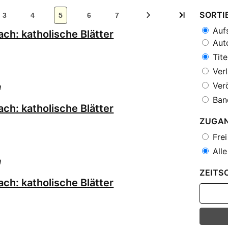
SORTI
3
4
5
6
7
Aufs
ch: katholische Blätter
Auto
Tite
Verl
Verö
h
Ban
ch: katholische Blätter
ZUGA
Frei
Alle
h
ZEITS
ch: katholische Blätter