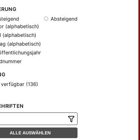
ERUNG
teigend
Absteigend
r (alphabetisch)
l (alphabetisch)
ag (alphabetisch)
ffentlichungsjahr
dnummer
NG
 verfügbar (136)
CHRIFTEN
ALLE AUSWÄHLEN