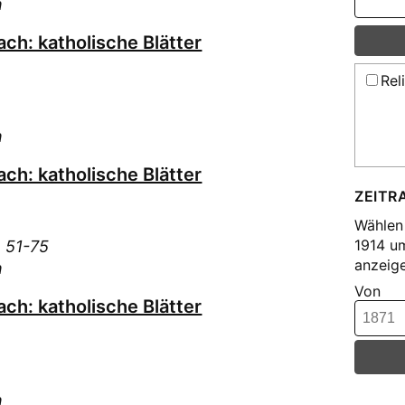
h
ch: katholische Blätter
Rel
h
ch: katholische Blätter
ZEITR
Wählen 
1914 u
e 51-75
anzeige
h
Von
ch: katholische Blätter
h